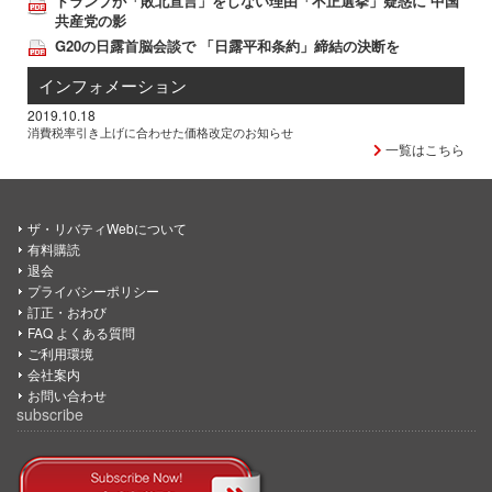
トランプが「敗北宣言」をしない理由「不正選挙」疑惑に 中国
共産党の影
G20の日露首脳会談で 「日露平和条約」締結の決断を
インフォメーション
2019.10.18
消費税率引き上げに合わせた価格改定のお知らせ
一覧はこちら
ザ・リバティWebについて
有料購読
退会
プライバシーポリシー
訂正・おわび
FAQ よくある質問
ご利用環境
会社案内
お問い合わせ
subscribe