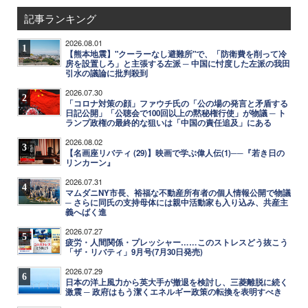
記事ランキング
2026.08.01
1
【熊本地震】"クーラーなし避難所"で、「防衛費を削って冷
房を設置しろ」と主張する左派 ─ 中国に忖度した左派の我田
引水の議論に批判殺到
2026.07.30
2
「コロナ対策の顔」ファウチ氏の「公の場の発言と矛盾する
日記公開」「公聴会で100回以上の黙秘権行使」が物議 ─ ト
ランプ政権の最終的な狙いは「中国の責任追及」にある
2026.08.02
3
【名画座リバティ (29)】映画で学ぶ偉人伝(1)──『若き日の
リンカーン』
2026.07.31
4
マムダニNY市長、裕福な不動産所有者の個人情報公開で物議
─ さらに同氏の支持母体には親中活動家も入り込み、共産主
義へばく進
2026.07.27
5
疲労・人間関係・プレッシャー……このストレスどう抜こう
「ザ・リバティ」9月号(7月30日発売)
2026.07.29
6
日本の洋上風力から英大手が撤退を検討し、三菱離脱に続く
激震 ─ 政府はもう潔くエネルギー政策の転換を表明すべき