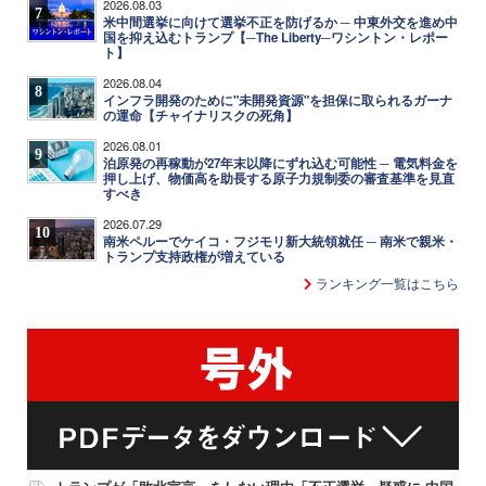
2026.08.03
7
米中間選挙に向けて選挙不正を防げるか ─ 中東外交を進め中
国を抑え込むトランプ【─The Liberty─ワシントン・レポー
ト】
2026.08.04
8
インフラ開発のために"未開発資源"を担保に取られるガーナ
の運命【チャイナリスクの死角】
2026.08.01
9
泊原発の再稼動が27年末以降にずれ込む可能性 ─ 電気料金を
押し上げ、物価高を助長する原子力規制委の審査基準を見直
すべき
2026.07.29
10
南米ペルーでケイコ・フジモリ新大統領就任 ─ 南米で親米・
トランプ支持政権が増えている
ランキング一覧はこちら