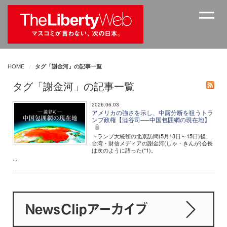
HOME
タグ「謝金河」の記事一覧
タグ「謝金河」の記事一覧
2026.06.03
アメリカの強さを示し、中露分断を狙うトラ
ンプ政権【澁谷司──中国包囲網の現在地】
トランプ大統領の北京訪問(5月13日～15日)後、
台湾・財信メディアの謝金河(しゃ・きんが)会長
は次のように語った(*1)。
...