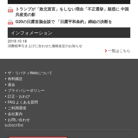
トランプが「敗北宣言」をしない理由「不正選挙」疑惑に 中国
共産党の影
G20の日露首脳会談で 「日露平和条約」締結の決断を
インフォメーション
2019.10.18
消費税率引き上げに合わせた価格改定のお知らせ
一覧はこちら
ザ・リバティWebについて
有料購読
退会
プライバシーポリシー
訂正・おわび
FAQ よくある質問
ご利用環境
会社案内
お問い合わせ
subscribe