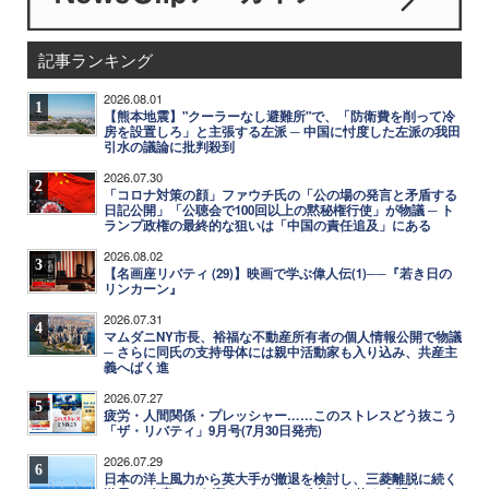
記事ランキング
2026.08.01
1
【熊本地震】"クーラーなし避難所"で、「防衛費を削って冷
房を設置しろ」と主張する左派 ─ 中国に忖度した左派の我田
引水の議論に批判殺到
2026.07.30
2
「コロナ対策の顔」ファウチ氏の「公の場の発言と矛盾する
日記公開」「公聴会で100回以上の黙秘権行使」が物議 ─ ト
ランプ政権の最終的な狙いは「中国の責任追及」にある
2026.08.02
3
【名画座リバティ (29)】映画で学ぶ偉人伝(1)──『若き日の
リンカーン』
2026.07.31
4
マムダニNY市長、裕福な不動産所有者の個人情報公開で物議
─ さらに同氏の支持母体には親中活動家も入り込み、共産主
義へばく進
2026.07.27
5
疲労・人間関係・プレッシャー……このストレスどう抜こう
「ザ・リバティ」9月号(7月30日発売)
2026.07.29
6
日本の洋上風力から英大手が撤退を検討し、三菱離脱に続く