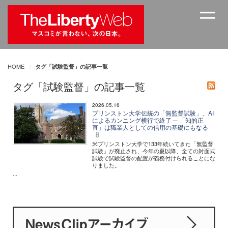
HOME
タグ「試験監督」の記事一覧
タグ「試験監督」の記事一覧
2026.05.16
プリンストン大学伝統の「無監督試験」、AI
によるカンニング横行で終了 ─ 「知的正
直」は職業人としての信用の基礎にもなる
米プリンストン大学で133年続いてきた「無監督
試験」が廃止され、今年の夏以降、全ての対面式
試験で試験監督の配置が義務付けられることにな
りました。
...