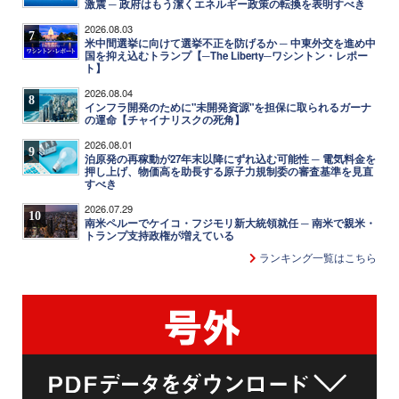
激震 ─ 政府はもう潔くエネルギー政策の転換を表明すべき
2026.08.03
7
米中間選挙に向けて選挙不正を防げるか ─ 中東外交を進め中
国を抑え込むトランプ【─The Liberty─ワシントン・レポー
ト】
2026.08.04
8
インフラ開発のために"未開発資源"を担保に取られるガーナ
の運命【チャイナリスクの死角】
2026.08.01
9
泊原発の再稼動が27年末以降にずれ込む可能性 ─ 電気料金を
押し上げ、物価高を助長する原子力規制委の審査基準を見直
すべき
2026.07.29
10
南米ペルーでケイコ・フジモリ新大統領就任 ─ 南米で親米・
トランプ支持政権が増えている
ランキング一覧はこちら