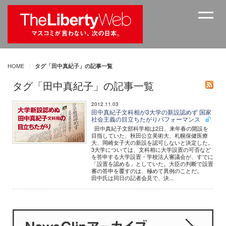
HOME
タグ「田中真紀子」の記事一覧
タグ「田中真紀子」の記事一覧
2012.11.03
田中真紀子文科相が3大学の新設認めず 国家
社会主義の目立ちたがりパフォーマンス
田中真紀子文部科学相は2日、来年春の開設を
目指していた、秋田公立美術大、札幌保健医療
大、岡崎女子大の新設を認可しないと決定した。
3大学については、文科相に大学設置の可否など
を答申する大学設置・学校法人審議会が、すでに
「設置を認める」としていた。大臣の判断で設置
審の答申を覆すのは、極めて異例のことだ。
田中氏は同日の記者会見で、決...