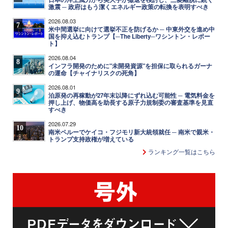
激震 ─ 政府はもう潔くエネルギー政策の転換を表明すべき
2026.08.03
7
米中間選挙に向けて選挙不正を防げるか ─ 中東外交を進め中
国を抑え込むトランプ【─The Liberty─ワシントン・レポー
ト】
2026.08.04
8
インフラ開発のために"未開発資源"を担保に取られるガーナ
の運命【チャイナリスクの死角】
2026.08.01
9
泊原発の再稼動が27年末以降にずれ込む可能性 ─ 電気料金を
押し上げ、物価高を助長する原子力規制委の審査基準を見直
すべき
2026.07.29
10
南米ペルーでケイコ・フジモリ新大統領就任 ─ 南米で親米・
トランプ支持政権が増えている
ランキング一覧はこちら