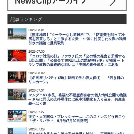
記事ランキング
2026.08.01
1
【熊本地震】"クーラーなし避難所"で、「防衛費を削って冷
房を設置しろ」と主張する左派 ─ 中国に忖度した左派の我田
引水の議論に批判殺到
2026.07.30
2
「コロナ対策の顔」ファウチ氏の「公の場の発言と矛盾する
日記公開」「公聴会で100回以上の黙秘権行使」が物議 ─ ト
ランプ政権の最終的な狙いは「中国の責任追及」にある
2026.08.02
3
【名画座リバティ (29)】映画で学ぶ偉人伝(1)──『若き日の
リンカーン』
2026.07.31
4
マムダニNY市長、裕福な不動産所有者の個人情報公開で物議
─ さらに同氏の支持母体には親中活動家も入り込み、共産主
義へばく進
2026.07.27
5
疲労・人間関係・プレッシャー……このストレスどう抜こう
「ザ・リバティ」9月号(7月30日発売)
2026.07.29
6
日本の洋上風力から英大手が撤退を検討し、三菱離脱に続く