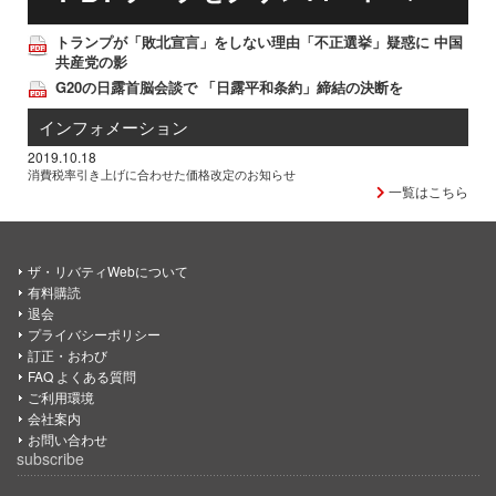
トランプが「敗北宣言」をしない理由「不正選挙」疑惑に 中国
共産党の影
G20の日露首脳会談で 「日露平和条約」締結の決断を
インフォメーション
2019.10.18
消費税率引き上げに合わせた価格改定のお知らせ
一覧はこちら
ザ・リバティWebについて
有料購読
退会
プライバシーポリシー
訂正・おわび
FAQ よくある質問
ご利用環境
会社案内
お問い合わせ
subscribe