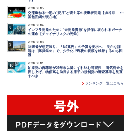
2026.08.05
7
交流重ねる中朝の"蜜月"と習主席の後継者問題【澁谷司──中
国包囲網の現在地】
2026.08.04
8
インフラ開発のために"未開発資源"を担保に取られるガーナ
の運命【チャイナリスクの死角】
2026.08.08
9
防衛省が想定通り、「8.9兆円」の予算を要求へ ─ 明白な課
題は「隊員集め」で、少子化で現状の規模を維持するのも困
難
2026.08.01
10
泊原発の再稼動が27年末以降にずれ込む可能性 ─ 電気料金を
押し上げ、物価高を助長する原子力規制委の審査基準を見直
すべき
ランキング一覧はこちら