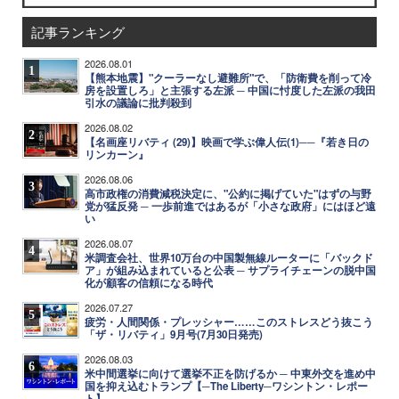
記事ランキング
2026.08.01
1
【熊本地震】"クーラーなし避難所"で、「防衛費を削って冷
房を設置しろ」と主張する左派 ─ 中国に忖度した左派の我田
引水の議論に批判殺到
2026.08.02
2
【名画座リバティ (29)】映画で学ぶ偉人伝(1)──『若き日の
リンカーン』
2026.08.06
3
高市政権の消費減税決定に、"公約に掲げていた"はずの与野
党が猛反発 ─ 一歩前進ではあるが「小さな政府」にはほど遠
い
2026.08.07
4
米調査会社、世界10万台の中国製無線ルーターに「バックド
ア」が組み込まれていると公表 ─ サプライチェーンの脱中国
化が顧客の信頼になる時代
2026.07.27
5
疲労・人間関係・プレッシャー……このストレスどう抜こう
「ザ・リバティ」9月号(7月30日発売)
2026.08.03
6
米中間選挙に向けて選挙不正を防げるか ─ 中東外交を進め中
国を抑え込むトランプ【─The Liberty─ワシントン・レポー
ト】