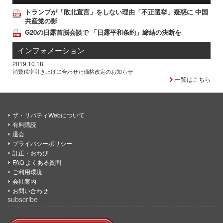
トランプが「敗北宣言」をしない理由「不正選挙」疑惑に 中国
共産党の影
G20の日露首脳会談で 「日露平和条約」締結の決断を
インフォメーション
2019.10.18
消費税率引き上げに合わせた価格改定のお知らせ
一覧はこちら
ザ・リバティWebについて
有料購読
退会
プライバシーポリシー
訂正・おわび
FAQ よくある質問
ご利用環境
会社案内
お問い合わせ
subscribe