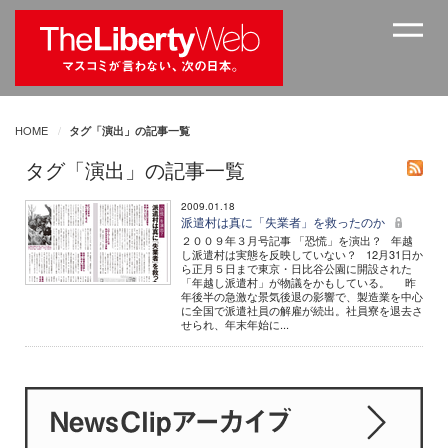
HOME
タグ「演出」の記事一覧
タグ「演出」の記事一覧
2009.01.18
派遣村は真に「失業者」を救ったのか
２００９年３月号記事 「恐慌」を演出？ 年越
し派遣村は実態を反映していない？ 12月31日か
ら正月５日まで東京・日比谷公園に開設された
「年越し派遣村」が物議をかもしている。 昨
年後半の急激な景気後退の影響で、製造業を中心
に全国で派遣社員の解雇が続出。社員寮を退去さ
せられ、年末年始に...