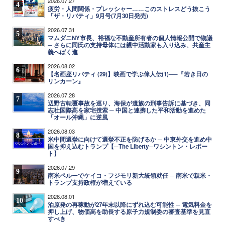
2026.07.27
4
疲労・人間関係・プレッシャー……このストレスどう抜こう
「ザ・リバティ」9月号(7月30日発売)
2026.07.31
5
マムダニNY市長、裕福な不動産所有者の個人情報公開で物議
─ さらに同氏の支持母体には親中活動家も入り込み、共産主
義へばく進
2026.08.02
6
【名画座リバティ (29)】映画で学ぶ偉人伝(1)──『若き日の
リンカーン』
2026.07.28
7
辺野古転覆事故を巡り、海保が遺族の刑事告訴に基づき、同
志社国際高を家宅捜索 ─ 中国と連携した平和活動を進めた
「オール沖縄」に逆風
2026.08.03
8
米中間選挙に向けて選挙不正を防げるか ─ 中東外交を進め中
国を抑え込むトランプ【─The Liberty─ワシントン・レポー
ト】
2026.07.29
9
南米ペルーでケイコ・フジモリ新大統領就任 ─ 南米で親米・
トランプ支持政権が増えている
2026.08.01
10
泊原発の再稼動が27年末以降にずれ込む可能性 ─ 電気料金を
押し上げ、物価高を助長する原子力規制委の審査基準を見直
すべき