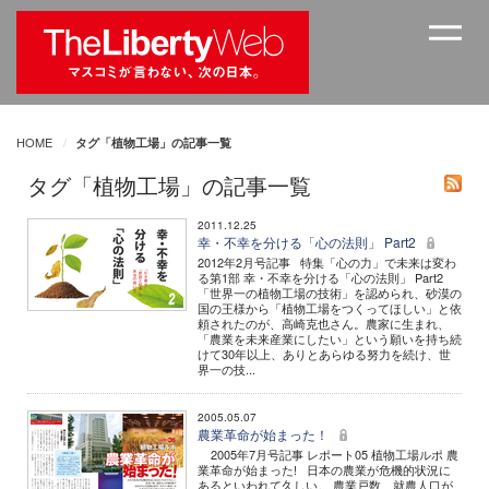
HOME
タグ「植物工場」の記事一覧
タグ「植物工場」の記事一覧
2011.12.25
幸・不幸を分ける「心の法則」 Part2
2012年2月号記事 特集「心の力」で未来は変わ
る第1部 幸・不幸を分ける「心の法則」 Part2
「世界一の植物工場の技術」を認められ、砂漠の
国の王様から「植物工場をつくってほしい」と依
頼されたのが、高崎克也さん。農家に生まれ、
「農業を未来産業にしたい」という願いを持ち続
けて30年以上、ありとあらゆる努力を続け、世
界一の技...
2005.05.07
農業革命が始まった！
2005年7月号記事 レポート05 植物工場ルポ 農
業革命が始まった! 日本の農業が危機的状況に
あるといわれて久しい。 農業戸数、就農人口が