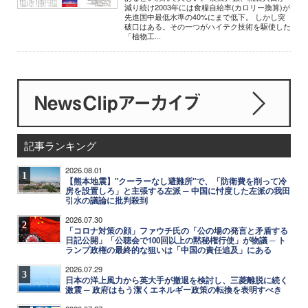
減り続け2003年には食糧自給率(カロリー換算)が
先進国中最低水準の40%にまで低下。 しかし突
破口はある。その一つがハイテク技術を駆使した
「植物工...
記事ランキング
2026.08.01
1
【熊本地震】"クーラーなし避難所"で、「防衛費を削って冷
房を設置しろ」と主張する左派 ─ 中国に忖度した左派の我田
引水の議論に批判殺到
2026.07.30
2
「コロナ対策の顔」ファウチ氏の「公の場の発言と矛盾する
日記公開」「公聴会で100回以上の黙秘権行使」が物議 ─ ト
ランプ政権の最終的な狙いは「中国の責任追及」にある
2026.07.29
3
日本の洋上風力から英大手が撤退を検討し、三菱離脱に続く
激震 ─ 政府はもう潔くエネルギー政策の転換を表明すべき