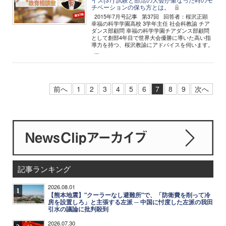
チベーションの保ち方とは。
2015年7月号記事 第37回 回答者：桜沢正顕
幸福の科学学園高校 3学年主任 社会科教諭 チア
ダンス部顧問 幸福の科学学園チアダンス部顧問
として創部4年目で世界大会優勝に導いた高い指
導力を持つ、桜沢教諭にアドバイスを伺います。
...
前へ
1
2
3
4
5
6
7
8
9
次へ
記事ランキング
2026.08.01
1
【熊本地震】"クーラーなし避難所"で、「防衛費を削って冷
房を設置しろ」と主張する左派 ─ 中国に忖度した左派の我田
引水の議論に批判殺到
2026.07.30