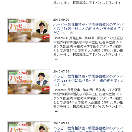
導力を持つ、桜沢教諭にアドバイスを伺います。
...
2015.09.29
ハッピー教育相談室 - 学園熱血教師のアドバ
イス(41) 苦手科目との向き合い方を教えてく
ださい。
2015年11月号記事 第41回 回答者：桜沢正顕
幸福の科学学園高校 3学年主任 社会科教諭 チア
ダンス部顧問 幸福の科学学園チアダンス部顧問
として創部4年目で世界大会優勝に導いた高い指
導力を持つ、桜沢教諭にアドバイスを伺います。
...
2015.07.29
ハッピー教育相談室 - 学園熱血教師のアドバ
イス(39) 子供に見せるべき「親の後ろ姿」と
は？
2015年9月号記事 第39回 回答者：桜沢正顕
幸福の科学学園高校 3学年主任 社会科教諭 チア
ダンス部顧問 幸福の科学学園チアダンス部顧問
として創部4年目で世界大会優勝に導いた高い指
導力を持つ、桜沢教諭にアドバイスを伺います。
...
2015.05.29
ハッピー教育相談室 - 学園熱血教師のアドバ
イス(37) 試験と部活の大会が重なった時のモ