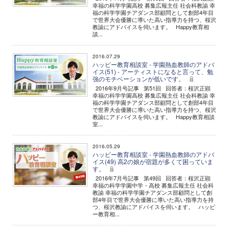
幸福の科学学園高校 募集広報主任 社会科教諭 幸
福の科学学園チアダンス部顧問として創部4年目
で世界大会優勝に導いた高い指導力を持つ、桜沢
教諭にアドバイスを伺います。 Happy教育相
談...
2016.07.29
ハッピー教育相談室 - 学園熱血教師のアドバ
イス(51) - アーティストになると言って、勉
強のモチベーションが低いです。
2016年9月号記事 第51回 回答者：桜沢正顕
幸福の科学学園高校 募集広報主任 社会科教諭 幸
福の科学学園チアダンス部顧問として創部4年目
で世界大会優勝に導いた高い指導力を持つ、桜沢
教諭にアドバイスを伺います。 Happy教育相談
室...
2016.05.29
ハッピー教育相談室 - 学園熱血教師のアドバ
イス(49) 高2の娘が宿題が多くて困っていま
す。
2016年7月号記事 第49回 回答者：桜沢正顕
幸福の科学学園中学・高校 募集広報主任 社会科
教諭 幸福の科学学園チアダンス部顧問として創
部4年目で世界大会優勝に導いた高い指導力を持
つ、桜沢教諭にアドバイスを伺います。 ハッピ
ー教育相...