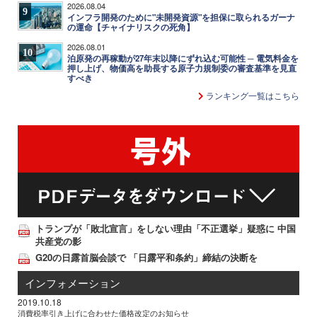
2026.08.04
9
インフラ開発のために"未開発資源"を担保に取られるガーナ
の運命【チャイナリスクの死角】
2026.08.01
10
泊原発の再稼動が27年末以降にずれ込む可能性 ─ 電気料金を
押し上げ、物価高を助長する原子力規制委の審査基準を見直
すべき
ランキング一覧はこちら
トランプが「敗北宣言」をしない理由「不正選挙」疑惑に 中国
共産党の影
G20の日露首脳会談で 「日露平和条約」締結の決断を
インフォメーション
2019.10.18
消費税率引き上げに合わせた価格改定のお知らせ