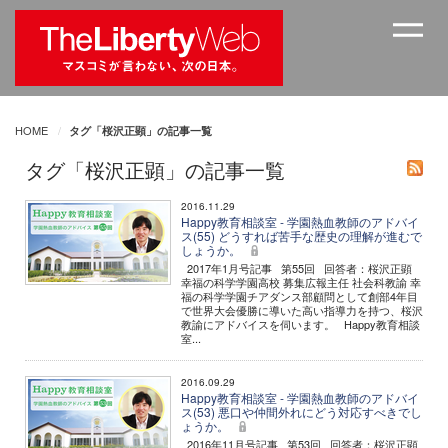
HOME
タグ「桜沢正顕」の記事一覧
タグ「桜沢正顕」の記事一覧
2016.11.29
Happy教育相談室 - 学園熱血教師のアドバイ
ス(55) どうすれば苦手な歴史の理解が進むで
しょうか。
2017年1月号記事 第55回 回答者：桜沢正顕
幸福の科学学園高校 募集広報主任 社会科教諭 幸
福の科学学園チアダンス部顧問として創部4年目
で世界大会優勝に導いた高い指導力を持つ、桜沢
教諭にアドバイスを伺います。 Happy教育相談
室...
2016.09.29
Happy教育相談室 - 学園熱血教師のアドバイ
ス(53) 悪口や仲間外れにどう対応すべきでし
ょうか。
2016年11月号記事 第53回 回答者：桜沢正顕