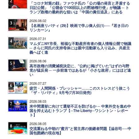
2
「コロナ対策の顔」ファウチ氏の「公の場の発言と矛盾する
日記公開」「公聴会で100回以上の黙秘権行使」が物議 ─ ト
ランプ政権の最終的な狙いは「中国の責任追及」にある
2026.08.02
3
【名画座リバティ (29)】映画で学ぶ偉人伝(1)──『若き日の
リンカーン』
2026.07.31
4
マムダニNY市長、裕福な不動産所有者の個人情報公開で物議
─ さらに同氏の支持母体には親中活動家も入り込み、共産主
義へばく進
2026.08.06
5
高市政権の消費減税決定に、"公約に掲げていた"はずの与野
党が猛反発 ─ 一歩前進ではあるが「小さな政府」にはほど遠
い
2026.07.27
6
疲労・人間関係・プレッシャー……このストレスどう抜こう
「ザ・リバティ」9月号(7月30日発売)
2026.08.03
7
米中間選挙に向けて選挙不正を防げるか ─ 中東外交を進め中
国を抑え込むトランプ【─The Liberty─ワシントン・レポー
ト】
2026.08.05
8
交流重ねる中朝の"蜜月"と習主席の後継者問題【澁谷司──中
国包囲網の現在地】