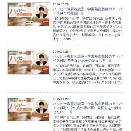
2016.03.29
ハッピー教育相談室 - 学園熱血教師のアドバ
イス(47) 特別編
2016年5月号記事 第47回 特別編 回答者：桜
沢正顕 幸福の科学学園高校 3学年主任 社会科教
諭 チアダンス部顧問 幸福の科学学園チアダンス
部顧問として創部4年目で世界大会優勝に導いた
高い指導力を持つ、桜沢教諭にアドバイスを伺い
ます。 &nbs...
2016.01.29
ハッピー教育相談室 - 学園熱血教師のアドバ
イス(45) モテない息子の励まし方
2016年3月号記事 第45回 回答者：桜沢正顕
幸福の科学学園高校 3学年主任 社会科教諭 チア
ダンス部顧問 幸福の科学学園チアダンス部顧問
として創部4年目で世界大会優勝に導いた高い指
導力を持つ、桜沢教諭にアドバイスを伺います。
...
2015.11.29
ハッピー教育相談室 - 学園熱血教師のアドバ
イス(43) 中2の娘の習い事に見切りをつけさ
せたい。
2016年1月号記事 第43回 回答者：桜沢正顕
幸福の科学学園高校 3学年主任 社会科教諭 チア
ダンス部顧問 幸福の科学学園チアダンス部顧問
として創部4年目で世界大会優勝に導いた高い指