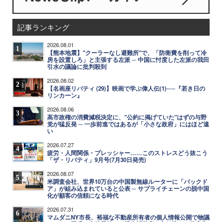
記事ランキング
2026.08.01
1
【熊本地震】"クーラーなし避難所"で、「防衛費を削って冷
房を設置しろ」と主張する左派 ─ 中国に忖度した左派の我田
引水の議論に批判殺到
2026.08.02
2
【名画座リバティ (29)】映画で学ぶ偉人伝(1)──『若き日の
リンカーン』
2026.08.06
3
高市政権の消費減税決定に、"公約に掲げていた"はずの与野
党が猛反発 ─ 一歩前進ではあるが「小さな政府」にはほど遠
い
2026.07.27
4
疲労・人間関係・プレッシャー……このストレスどう抜こう
「ザ・リバティ」9月号(7月30日発売)
2026.08.07
5
米調査会社、世界10万台の中国製無線ルーターに「バックド
ア」が組み込まれていると公表 ─ サプライチェーンの脱中国
化が顧客の信頼になる時代
2026.07.31
6
マムダニNY市長、裕福な不動産所有者の個人情報公開で物議