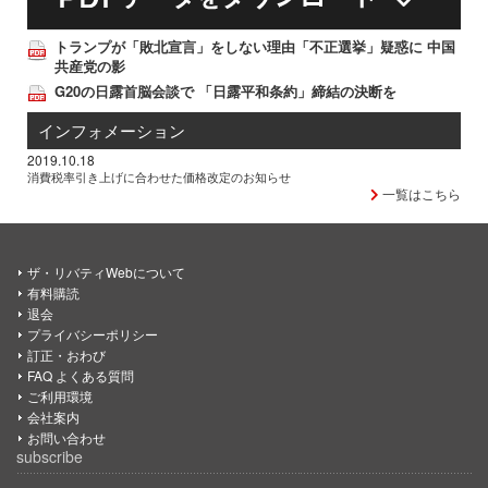
トランプが「敗北宣言」をしない理由「不正選挙」疑惑に 中国
共産党の影
G20の日露首脳会談で 「日露平和条約」締結の決断を
インフォメーション
2019.10.18
消費税率引き上げに合わせた価格改定のお知らせ
一覧はこちら
ザ・リバティWebについて
有料購読
退会
プライバシーポリシー
訂正・おわび
FAQ よくある質問
ご利用環境
会社案内
お問い合わせ
subscribe