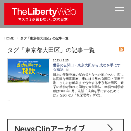
HOME
タグ「東京都大田区」の記事一覧
タグ「東京都大田区」の記事一覧
2023.12.25
世界の玄関口・東京大田から 成功を手にす
る秘訣
日本の産業発展の屋台骨となった地であり、西に
は閑静な田園調布、東には世界の玄関口・羽田空
港、さらには離島まで包含する東京都大田区。繁
栄の精神が流れる同地で大川隆法・幸福の科学総
裁は2008年9月、法話「成功を手にするために
は」を説いた(『繁栄思考』所収)。
...