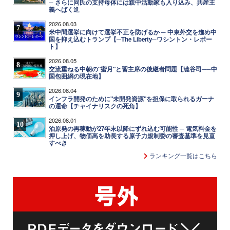
─ さらに同氏の支持母体には親中活動家も入り込み、共産主
義へばく進
2026.08.03
7
米中間選挙に向けて選挙不正を防げるか ─ 中東外交を進め中
国を抑え込むトランプ【─The Liberty─ワシントン・レポー
ト】
2026.08.05
8
交流重ねる中朝の"蜜月"と習主席の後継者問題【澁谷司──中
国包囲網の現在地】
2026.08.04
9
インフラ開発のために"未開発資源"を担保に取られるガーナ
の運命【チャイナリスクの死角】
2026.08.01
10
泊原発の再稼動が27年末以降にずれ込む可能性 ─ 電気料金を
押し上げ、物価高を助長する原子力規制委の審査基準を見直
すべき
ランキング一覧はこちら