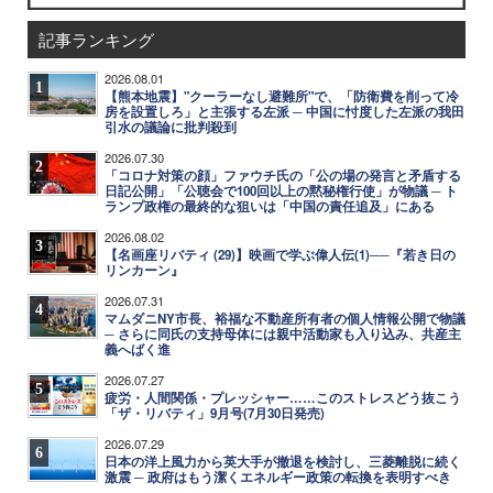
記事ランキング
2026.08.01
1
【熊本地震】"クーラーなし避難所"で、「防衛費を削って冷
房を設置しろ」と主張する左派 ─ 中国に忖度した左派の我田
引水の議論に批判殺到
2026.07.30
2
「コロナ対策の顔」ファウチ氏の「公の場の発言と矛盾する
日記公開」「公聴会で100回以上の黙秘権行使」が物議 ─ ト
ランプ政権の最終的な狙いは「中国の責任追及」にある
2026.08.02
3
【名画座リバティ (29)】映画で学ぶ偉人伝(1)──『若き日の
リンカーン』
2026.07.31
4
マムダニNY市長、裕福な不動産所有者の個人情報公開で物議
─ さらに同氏の支持母体には親中活動家も入り込み、共産主
義へばく進
2026.07.27
5
疲労・人間関係・プレッシャー……このストレスどう抜こう
「ザ・リバティ」9月号(7月30日発売)
2026.07.29
6
日本の洋上風力から英大手が撤退を検討し、三菱離脱に続く
激震 ─ 政府はもう潔くエネルギー政策の転換を表明すべき