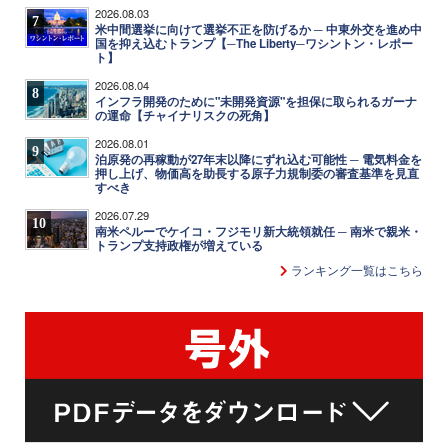
2026.08.03
7
米中間選挙に向けて選挙不正を防げるか ─ 中東外交を進め中
国を抑え込むトランプ【─The Liberty─ワシントン・レポー
ト】
2026.08.04
8
インフラ開発のために"未開発資源"を担保に取られるガーナ
の運命【チャイナリスクの死角】
2026.08.01
9
泊原発の再稼動が27年末以降にずれ込む可能性 ─ 電気料金を
押し上げ、物価高を助長する原子力規制委の審査基準を見直
すべき
2026.07.29
10
南米ペルーでケイコ・フジモリ新大統領就任 ─ 南米で親米・
トランプ支持政権が増えている
ランキング一覧はこちら