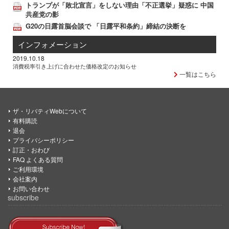
トランプが「敗北宣言」をしない理由「不正選挙」疑惑に 中国
共産党の影
G20の日露首脳会談で 「日露平和条約」締結の決断を
インフォメーション
2019.10.18
消費税率引き上げに合わせた価格改定のお知らせ
一覧はこちら
ザ・リバティWebについて
有料購読
退会
プライバシーポリシー
訂正・おわび
FAQ よくある質問
ご利用環境
会社案内
お問い合わせ
subscribe