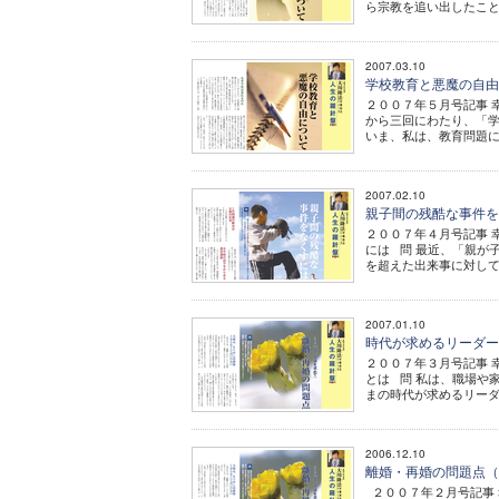
ら宗教を追い出したこと
2007.03.10
学校教育と悪魔の自
２００７年５月号記事 幸
から三回にわたり、「
いま、私は、教育問題に関
2007.02.10
親子間の残酷な事件
２００７年４月号記事 幸
には 問 最近、「親が
を超えた出来事に対して 
2007.01.10
時代が求めるリーダ
２００７年３月号記事 幸
とは 問 私は、職場や
まの時代が求めるリーダー
2006.12.10
離婚・再婚の問題点
２００７年２月号記事 