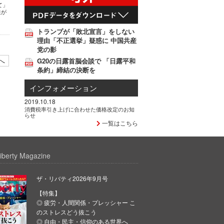
て」
性が
トランプが「敗北宣言」をしない
理由「不正選挙」疑惑に 中国共産
党の影
へ
G20の日露首脳会談で 「日露平和
条約」締結の決断を
インフォメーション
2019.10.18
消費税率引き上げに合わせた価格改定のお知
らせ
一覧はこちら
iberty Magazine
ザ・リバティ2026年9月号
【特集】
◎ 疲労・人間関係・プレッシャー こ
のストレスどう抜こう
◎ 自由・民主・信仰のある世界へ