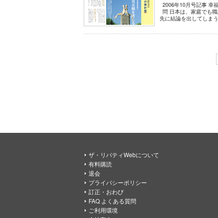
2006年10月号記事 
問 日本は、家庭でも
先に結論を出してしまう
ザ・リバティWebについて
有料購読
退会
プライバシーポリシー
訂正・おわび
FAQ よくある質問
ご利用環境