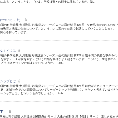
にある」ということや、「いま、学校は塾との競争に敗れているが、塾...
由について（上）
福の科学総裁 大川隆法 対機説法シリーズ 人生の羅針盤 第123回 なぜ学校は荒れるのか 
学校教育と悪魔の自由について」という、少し変わった題でお話ししていくことにします
心を持っています。 ...
をなくすには
福の科学総裁 大川隆法 対機説法シリーズ 人生の羅針盤 第122回 親子間の残酷な事件をな
子を殺す」「子が親を殺す」という残酷な事件がよく起きています。こういう、生き物のル
どう向き合っていけばよいのでしょうか。 &n...
ーシップとは
福の科学総裁 大川隆法 対機説法シリーズ 人生の羅針盤 第121回 時代が求めるリーダーシ
家庭、地域社会での人間関係においてリーダーシップを発揮していきたいと考えていますが 
シップとは、どういうものでしょうか。 &nb...
（下）
幸福の科学総裁 大川隆法 対機説法シリーズ 人生の羅針盤 第120回 シリーズ「正しき道を