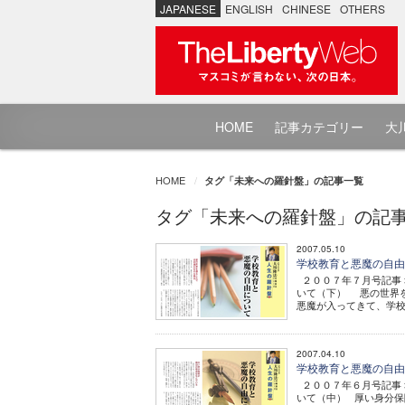
JAPANESE
ENGLISH
CHINESE
OTHERS
HOME
記事カテゴリー
大川
HOME
タグ「未来への羅針盤」の記事一覧
タグ「未来への羅針盤」の記
2007.05.10
学校教育と悪魔の自
２００７年７月号記事 
いて（下） 悪の世界
悪魔が入ってきて、学校
2007.04.10
学校教育と悪魔の自
２００７年６月号記事 
いて（中） 厚い身分保