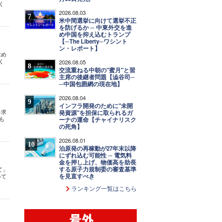
く
2026.08.03
7
米中間選挙に向けて選挙不正
を防げるか ─ 中東外交を進
め中国を抑え込むトランプ
【─The Liberty─ワシント
ン・レポート】
求め
く
2026.08.05
8
交流重ねる中朝の"蜜月"と習
主席の後継者問題【澁谷司─
─中国包囲網の現在地】
2026.08.04
9
インフラ開発のために"未開
を求
発資源"を担保に取られるガ
も
ーナの運命【チャイナリスク
の死角】
2026.08.01
10
泊原発の再稼動が27年末以降
にずれ込む可能性 ─ 電気料
金を押し上げ、物価高を助長
する原子力規制委の審査基準
て」
を見直すべき
いて
ランキング一覧はこちら