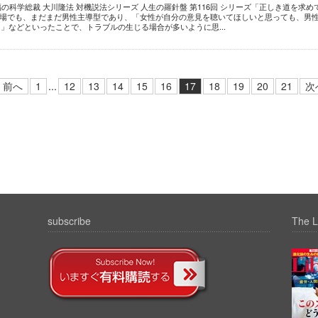
幸福の科学総裁 大川隆法 対機説法シリーズ 人生の羅針盤 第116回 シリーズ「正しき道を求め
職場でも、まだまだ男性主導型であり、「女性が自分の意見を聴いてほしいと思っても、男
」などといったことで、トラブルの生じる場合が多いように思...
前へ
1
...
12
13
14
15
16
17
18
19
20
21
次
subscribe
The L