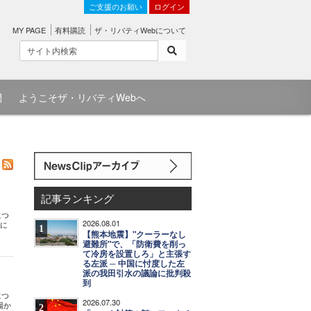
ご支援のお願い
ログイン
MY PAGE
有料購読
ザ・リバティWebについて
問
ようこそザ・リバティWebへ
記事ランキング
につ
2026.08.01
どに
1
【熊本地震】"クーラーなし
避難所"で、「防衛費を削っ
て冷房を設置しろ」と主張す
る左派 ─ 中国に忖度した左
派の我田引水の議論に批判殺
到
につ
2026.07.30
場か
2