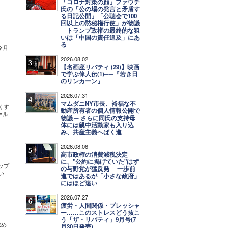
「コロナ対策の顔」ファウチ
氏の「公の場の発言と矛盾す
る日記公開」「公聴会で100
回以上の黙秘権行使」が物議
─ トランプ政権の最終的な狙
いは「中国の責任追及」にあ
る
今月
。
2026.08.02
3
【名画座リバティ (29)】映画
で学ぶ偉人伝(1)──『若き日
のリンカーン』
2026.07.31
4
マムダニNY市長、裕福な不
くす
動産所有者の個人情報公開で
ール
物議 ─ さらに同氏の支持母
体には親中活動家も入り込
み、共産主義へばく進
2026.08.06
5
高市政権の消費減税決定
に、"公約に掲げていた"はず
ップ
の与野党が猛反発 ─ 一歩前
い
進ではあるが「小さな政府」
にはほど遠い
2026.07.27
6
疲労・人間関係・プレッシャ
ー……このストレスどう抜こ
う「ザ・リバティ」9月号(7
求め
月30日発売)