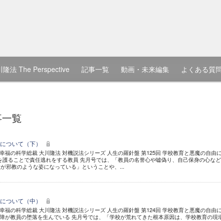
隆法 The Perspective
記事一覧
動画・未来編集
よくある質
事一覧
由について（下）
幸福の科学総裁 大川隆法 対機説法シリーズ 人生の羅針盤 第125回 学校教育と悪魔の自由
を護ることで責任逃れをする教員 先月号では、「教員の名誉心や嘘偽り、自己保身の心な
が邪教のような姿になっている」ということや、...
由について（中）
幸福の科学総裁 大川隆法 対機説法シリーズ 人生の羅針盤 第124回 学校教育と悪魔の自由
障が教員の堕落を生んでいる 先月号では、「学校が荒れてきた根本原因は、学校教育の現