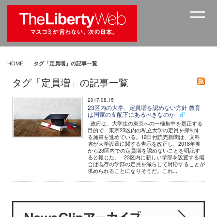
HOME
タグ「定員増」の記事一覧
タグ「定員増」の記事一覧
2017.08.15
23区内の大学、定員増を認めない方針 教育
は国家の支配下にあるべきなのか
政府は、大学生の東京への一極集中を是正する
目的で、東京23区内の私立大学の定員を抑制す
る施策を進めている。12日付読売新聞は、文科
省が大学設置に関する告示を改正し、2018年度
から23区内での定員増を認めないことを明記す
ると報じた。 23区内に新しい学部を設置する場
合は既存の学部の定員を減らして対応することが
求められることになりそうだ。これ...