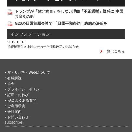
トランプが「敗北宣言」をしない理由「不正選挙」疑惑に 中国
共産党の影
G20の日露首脳会談で 「日露平和条約」締結の決断を
インフォメーション
2019.10.18
消費税率引き上げに合わせた価格改定のお知らせ
一覧はこちら
ザ・リバティWebについて
有料購読
退会
プライバシーポリシー
訂正・おわび
FAQ よくある質問
ご利用環境
会社案内
お問い合わせ
subscribe