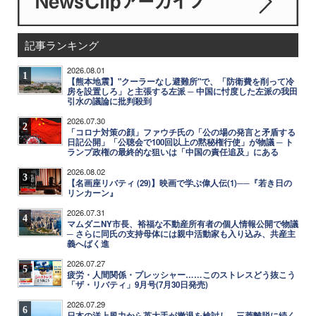
記事ランキング
2026.08.01
1
【熊本地震】"クーラーなし避難所"で、「防衛費を削って冷
房を設置しろ」と主張する左派 ─ 中国に忖度した左派の我田
引水の議論に批判殺到
2026.07.30
2
「コロナ対策の顔」ファウチ氏の「公の場の発言と矛盾する
日記公開」「公聴会で100回以上の黙秘権行使」が物議 ─ ト
ランプ政権の最終的な狙いは「中国の責任追及」にある
2026.08.02
3
【名画座リバティ (29)】映画で学ぶ偉人伝(1)──『若き日の
リンカーン』
2026.07.31
4
マムダニNY市長、裕福な不動産所有者の個人情報公開で物議
─ さらに同氏の支持母体には親中活動家も入り込み、共産主
義へばく進
2026.07.27
5
疲労・人間関係・プレッシャー……このストレスどう抜こう
「ザ・リバティ」9月号(7月30日発売)
2026.07.29
6
日本の洋上風力から英大手が撤退を検討し、三菱離脱に続く