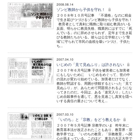
2008.08.14
ゾンビ教師から子供を守れ！
２００８年１０月号記事 「不適格」なのに税金
で生き延びつづけるゾンビ教師から子供を守れ！
教育者として真剣に職務に取り組む教員がいる
反面、明らかに教員失格、職業的にはすでに「死
んでいる」のに辞めさせられず、定年まで生き延
びる教師たちがいる。彼らは公立学校という“聖
域”に守られて市民の血税を吸いつづけ、子供た
ち...
2007.04.10
いじめの「見て見ぬふり」は許されない
２００７年６月号記事 子供を被害者にも加害者
にもしないために いじめをめぐって、世の中
の流れが変わり始めている。加害者だけでなく、
教師が黙認する、周囲が傍観するといった「見て
見ぬふり」が、あらためて問題視されるようにな
ってきたのだ。今回は、ある「迷宮入り」したい
じめ自殺事件を通して、悪を見過ごし真実を隠ぺ
いする責任の重さについて考え...
2007.03.10
「いのち」と「宗教」をどう教えるか
２００７年５月号記事 宗教学のいま 昨年末に
教育基本法が改正されたこともあり、教育界・宗
教学界では、「いのちの教育」「宗教教育」へ関
心が高まっている。このほど、東京の大正大学で