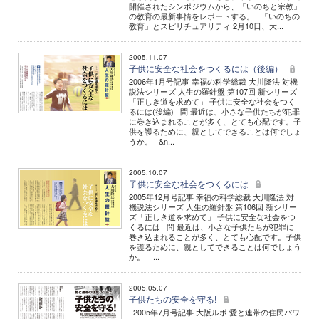
開催されたシンポジウムから、「いのちと宗教」
の教育の最新事情をレポートする。 「いのちの
教育」とスピリチュアリティ 2月10日、大...
2005.11.07
子供に安全な社会をつくるには（後編）
2006年1月号記事 幸福の科学総裁 大川隆法 対機
説法シリーズ 人生の羅針盤 第107回 新シリーズ
「正しき道を求めて」 子供に安全な社会をつく
るには(後編) 問 最近は、小さな子供たちが犯罪
に巻き込まれることが多く、とても心配です。子
供を護るために、親としてできることは何でしょ
うか。 &n...
2005.10.07
子供に安全な社会をつくるには
2005年12月号記事 幸福の科学総裁 大川隆法 対
機説法シリーズ 人生の羅針盤 第106回 新シリー
ズ「正しき道を求めて」 子供に安全な社会をつ
くるには 問 最近は、小さな子供たちが犯罪に
巻き込まれることが多く、とても心配です。子供
を護るために、親としてできることは何でしょう
か。 ...
2005.05.07
子供たちの安全を守る!
2005年7月号記事 大阪ルポ 愛と連帯の住民パワ