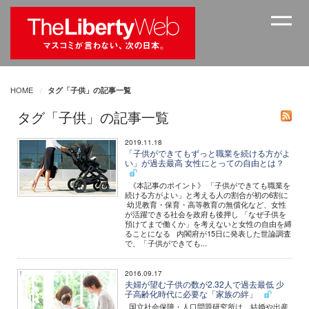
HOME
タグ「子供」の記事一覧
タグ「子供」の記事一覧
2019.11.18
「子供ができてもずっと職業を続ける方がよ
い」が過去最高 女性にとっての自由とは？
《本記事のポイント》 「子供ができても職業を
続ける方がよい」と考える人の割合が初の6割に
幼児教育・保育・高等教育の無償化など、女性
が活躍できる社会を政府も後押し 「なぜ子供を
預けてまで働くか」を考えないと女性の自由を縛
ることになる 内閣府が15日に発表した世論調査
で、「子供ができても...
2016.09.17
夫婦が望む子供の数が2.32人で過去最低 少
子高齢化時代に必要な「家族の絆」
国立社会保障・人口問題研究所は、結婚や出産