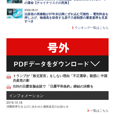
の運命【チャイナリスクの死角】
2026.08.01
10
泊原発の再稼動が27年末以降にずれ込む可能性 ─ 電気料金を
押し上げ、物価高を助長する原子力規制委の審査基準を見直
すべき
ランキング一覧はこちら
トランプが「敗北宣言」をしない理由「不正選挙」疑惑に 中国
共産党の影
G20の日露首脳会談で 「日露平和条約」締結の決断を
インフォメーション
2019.10.18
消費税率引き上げに合わせた価格改定のお知らせ
一覧はこちら