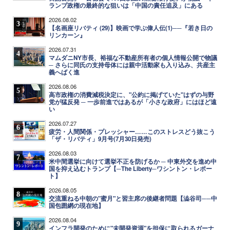
ランプ政権の最終的な狙いは「中国の責任追及」にある
2026.08.02
3
【名画座リバティ (29)】映画で学ぶ偉人伝(1)──『若き日の
リンカーン』
2026.07.31
4
マムダニNY市長、裕福な不動産所有者の個人情報公開で物議
─ さらに同氏の支持母体には親中活動家も入り込み、共産主
義へばく進
2026.08.06
5
高市政権の消費減税決定に、"公約に掲げていた"はずの与野
党が猛反発 ─ 一歩前進ではあるが「小さな政府」にはほど遠
い
2026.07.27
6
疲労・人間関係・プレッシャー……このストレスどう抜こう
「ザ・リバティ」9月号(7月30日発売)
2026.08.03
7
米中間選挙に向けて選挙不正を防げるか ─ 中東外交を進め中
国を抑え込むトランプ【─The Liberty─ワシントン・レポー
ト】
2026.08.05
8
交流重ねる中朝の"蜜月"と習主席の後継者問題【澁谷司──中
国包囲網の現在地】
2026.08.04
9
インフラ開発のために"未開発資源"を担保に取られるガーナ