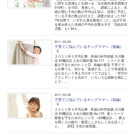
に関する意識などを調べる「出生動向基本調査(2
015年)」を15日、発表した。 調査によると、夫
婦が望む子供の数の平均は2.32人、現実に予定し
ている子供の数は2.01人と、調査が始まった197
7年以降で、いずれも過去最低だった。ほぼ子供
を産み終えた夫婦の平均出生数を示す「完結出生
児数」も1.94人...
2011.03.29
子育てに悩んでいるヤングママへ（後編）
２０１１年５月号記事 幸福の科学総裁 大川隆
法 対機説法 人生の羅針盤 No.171 シリーズ 家
庭を守るためのヒント② 前編の要旨 子育てで
も仕事でも、何かを「達成する」ことで幸福度を
はかるという考え方がすべてではなく、「苦労や
アクシデントも含めて、いろいろな経験を積むこ
とで、...
2011.02.28
子育てに悩んでいるヤングママへ（前編）
２０１１年４月号記事 幸福の科学総裁 大川隆
法 対機説法 人生の羅針盤 No.170 新シリーズ
家庭を守るためのヒント① ※対機説法……教え
を聞く人の能力・素質にふさわしく法を説くこ
と。 【問】子供の保育園...