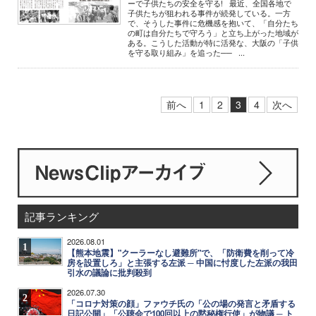
ーで子供たちの安全を守る! 最近、全国各地で
子供たちが狙われる事件が続発している。一方
で、そうした事件に危機感を抱いて、「自分たち
の町は自分たちで守ろう」と立ち上がった地域が
ある。こうした活動が特に活発な、大阪の「子供
を守る取り組み」を追った── ...
前へ
1
2
3
4
次へ
記事ランキング
2026.08.01
1
【熊本地震】"クーラーなし避難所"で、「防衛費を削って冷
房を設置しろ」と主張する左派 ─ 中国に忖度した左派の我田
引水の議論に批判殺到
2026.07.30
2
「コロナ対策の顔」ファウチ氏の「公の場の発言と矛盾する
日記公開」「公聴会で100回以上の黙秘権行使」が物議 ─ ト