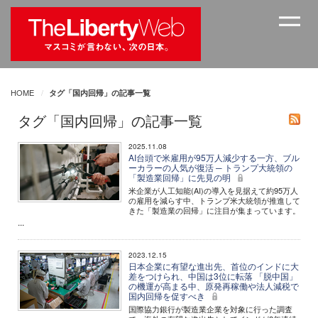
HOME
タグ「国内回帰」の記事一覧
タグ「国内回帰」の記事一覧
2025.11.08
AI台頭で米雇用が95万人減少する一方、ブル
ーカラーの人気が復活 ─ トランプ大統領の
「製造業回帰」に先見の明
米企業が人工知能(AI)の導入を見据えて約95万人
の雇用を減らす中、トランプ米大統領が推進して
きた「製造業の回帰」に注目が集まっています。
...
2023.12.15
日本企業に有望な進出先、首位のインドに大
差をつけられ、中国は3位に転落 「脱中国」
の機運が高まる中、原発再稼働や法人減税で
国内回帰を促すべき
国際協力銀行が製造業企業を対象に行った調査