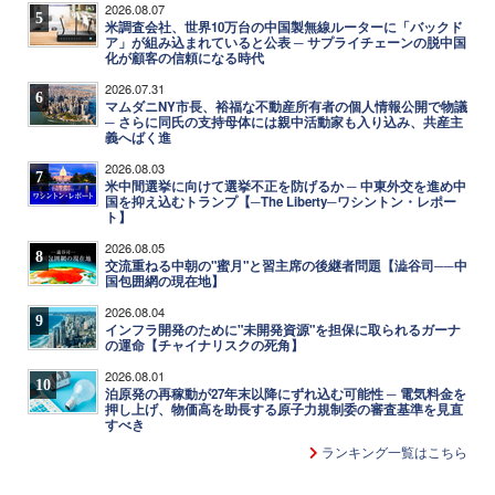
2026.08.07
5
米調査会社、世界10万台の中国製無線ルーターに「バックド
ア」が組み込まれていると公表 ─ サプライチェーンの脱中国
化が顧客の信頼になる時代
2026.07.31
6
マムダニNY市長、裕福な不動産所有者の個人情報公開で物議
─ さらに同氏の支持母体には親中活動家も入り込み、共産主
義へばく進
2026.08.03
7
米中間選挙に向けて選挙不正を防げるか ─ 中東外交を進め中
国を抑え込むトランプ【─The Liberty─ワシントン・レポー
ト】
2026.08.05
8
交流重ねる中朝の"蜜月"と習主席の後継者問題【澁谷司──中
国包囲網の現在地】
2026.08.04
9
インフラ開発のために"未開発資源"を担保に取られるガーナ
の運命【チャイナリスクの死角】
2026.08.01
10
泊原発の再稼動が27年末以降にずれ込む可能性 ─ 電気料金を
押し上げ、物価高を助長する原子力規制委の審査基準を見直
すべき
ランキング一覧はこちら