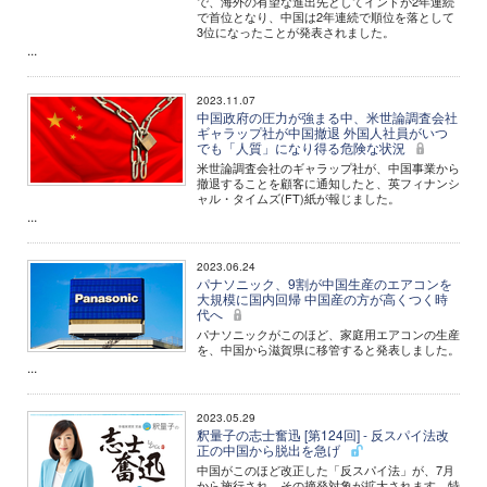
で、海外の有望な進出先としてインドが2年連続
で首位となり、中国は2年連続で順位を落として
3位になったことが発表されました。
...
2023.11.07
中国政府の圧力が強まる中、米世論調査会社
ギャラップ社が中国撤退 外国人社員がいつ
でも「人質」になり得る危険な状況
米世論調査会社のギャラップ社が、中国事業から
撤退することを顧客に通知したと、英フィナンシ
ャル・タイムズ(FT)紙が報じました。
...
2023.06.24
パナソニック、9割が中国生産のエアコンを
大規模に国内回帰 中国産の方が高くつく時
代へ
パナソニックがこのほど、家庭用エアコンの生産
を、中国から滋賀県に移管すると発表しました。
...
2023.05.29
釈量子の志士奮迅 [第124回] - 反スパイ法改
正の中国から脱出を急げ
中国がこのほど改正した「反スパイ法」が、7月
から施行され、その摘発対象が拡大されます。特