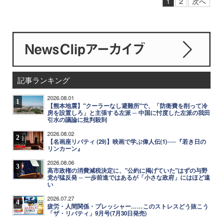
1
2
次へ
記事ランキング
2026.08.01
1
【熊本地震】"クーラーなし避難所"で、「防衛費を削って冷
房を設置しろ」と主張する左派 ─ 中国に忖度した左派の我田
引水の議論に批判殺到
2026.08.02
2
【名画座リバティ (29)】映画で学ぶ偉人伝(1)──『若き日の
リンカーン』
2026.08.06
3
高市政権の消費減税決定に、"公約に掲げていた"はずの与野
党が猛反発 ─ 一歩前進ではあるが「小さな政府」にはほど遠
い
2026.07.27
4
疲労・人間関係・プレッシャー……このストレスどう抜こう
「ザ・リバティ」9月号(7月30日発売)