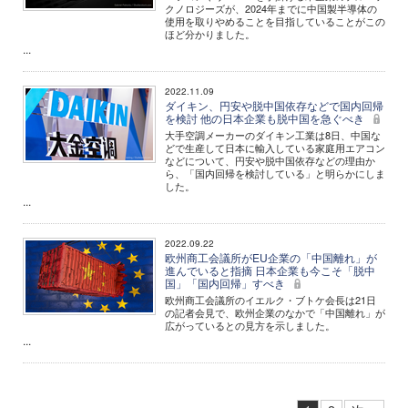
クノロジーズが、2024年までに中国製半導体の
使用を取りやめることを目指していることがこの
ほど分かりました。
...
2022.11.09
ダイキン、円安や脱中国依存などで国内回帰
を検討 他の日本企業も脱中国を急ぐべき
大手空調メーカーのダイキン工業は8日、中国な
どで生産して日本に輸入している家庭用エアコン
などについて、円安や脱中国依存などの理由か
ら、「国内回帰を検討している」と明らかにしま
した。
...
2022.09.22
欧州商工会議所がEU企業の「中国離れ」が
進んでいると指摘 日本企業も今こそ「脱中
国」「国内回帰」すべき
欧州商工会議所のイエルク・ブトケ会長は21日
の記者会見で、欧州企業のなかで「中国離れ」が
広がっているとの見方を示しました。
...