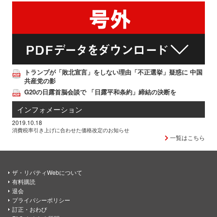
トランプが「敗北宣言」をしない理由「不正選挙」疑惑に 中国
共産党の影
G20の日露首脳会談で 「日露平和条約」締結の決断を
インフォメーション
2019.10.18
消費税率引き上げに合わせた価格改定のお知らせ
一覧はこちら
ザ・リバティWebについて
有料購読
退会
プライバシーポリシー
訂正・おわび