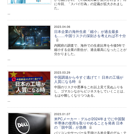
に今回、「スパイ行為」の定義が拡大されまし
た。
...
2023.04.06
日本企業の海外生産「縮小」が過去最多
も……中国リスクの深刻さを考えれば不十分
内閣府の調査で、海外での生産比率を今後5年で
縮小する企業の割合が、過去最高になったことが
分かりました。
...
2023.03.29
中国調達から今すぐ逃げて！ 日本の工場が
人質になる時
中国のリスクや悪事をこれ以上見て見ぬふりを
し、ゴマカシながらビジネスをしていくことは、
もはや難しくなりつつある。
...
2023.01.07
米PCメーカー・デルが2024年までに中国製
半導体の使用を取りやめることを発表 日本
の「脱中国」が急務
パソコンやサーバーを手掛ける米企業のデル・テ