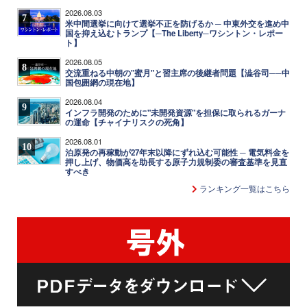
2026.08.03
7
米中間選挙に向けて選挙不正を防げるか ─ 中東外交を進め中
国を抑え込むトランプ【─The Liberty─ワシントン・レポー
ト】
2026.08.05
8
交流重ねる中朝の"蜜月"と習主席の後継者問題【澁谷司──中
国包囲網の現在地】
2026.08.04
9
インフラ開発のために"未開発資源"を担保に取られるガーナ
の運命【チャイナリスクの死角】
2026.08.01
10
泊原発の再稼動が27年末以降にずれ込む可能性 ─ 電気料金を
押し上げ、物価高を助長する原子力規制委の審査基準を見直
すべき
ランキング一覧はこちら