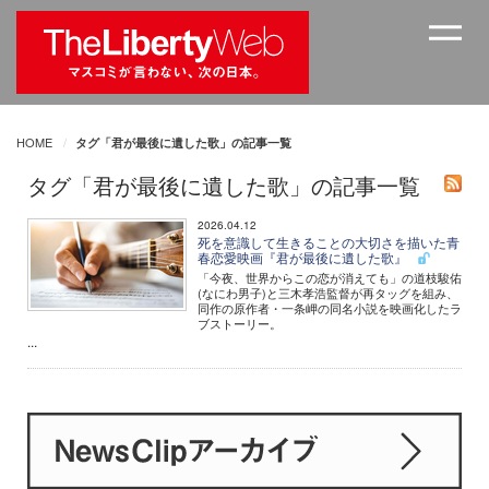
HOME
タグ「君が最後に遺した歌」の記事一覧
タグ「君が最後に遺した歌」の記事一覧
2026.04.12
死を意識して生きることの大切さを描いた青
春恋愛映画『君が最後に遺した歌』
「今夜、世界からこの恋が消えても」の道枝駿佑
(なにわ男子)と三木孝浩監督が再タッグを組み、
同作の原作者・一条岬の同名小説を映画化したラ
ブストーリー。
...