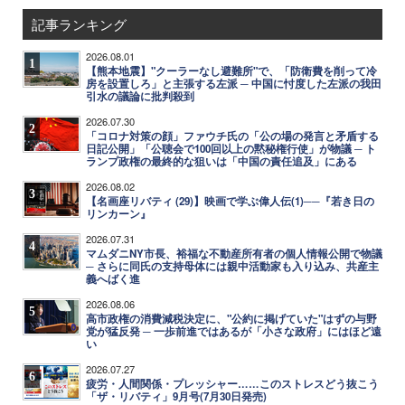
記事ランキング
2026.08.01
1
【熊本地震】"クーラーなし避難所"で、「防衛費を削って冷
房を設置しろ」と主張する左派 ─ 中国に忖度した左派の我田
引水の議論に批判殺到
2026.07.30
2
「コロナ対策の顔」ファウチ氏の「公の場の発言と矛盾する
日記公開」「公聴会で100回以上の黙秘権行使」が物議 ─ ト
ランプ政権の最終的な狙いは「中国の責任追及」にある
2026.08.02
3
【名画座リバティ (29)】映画で学ぶ偉人伝(1)──『若き日の
リンカーン』
2026.07.31
4
マムダニNY市長、裕福な不動産所有者の個人情報公開で物議
─ さらに同氏の支持母体には親中活動家も入り込み、共産主
義へばく進
2026.08.06
5
高市政権の消費減税決定に、"公約に掲げていた"はずの与野
党が猛反発 ─ 一歩前進ではあるが「小さな政府」にはほど遠
い
2026.07.27
6
疲労・人間関係・プレッシャー……このストレスどう抜こう
「ザ・リバティ」9月号(7月30日発売)