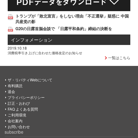
トランプが「敗北宣言」をしない理由「不正選挙」疑惑に 中国
共産党の影
G20の日露首脳会談で 「日露平和条約」締結の決断を
インフォメーション
2019.10.18
消費税率引き上げに合わせた価格改定のお知らせ
一覧はこちら
ザ・リバティWebについて
有料購読
退会
プライバシーポリシー
訂正・おわび
FAQ よくある質問
ご利用環境
会社案内
お問い合わせ
subscribe