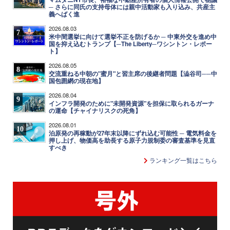
─ さらに同氏の支持母体には親中活動家も入り込み、共産主
義へばく進
2026.08.03
7
米中間選挙に向けて選挙不正を防げるか ─ 中東外交を進め中
国を抑え込むトランプ【─The Liberty─ワシントン・レポー
ト】
2026.08.05
8
交流重ねる中朝の"蜜月"と習主席の後継者問題【澁谷司──中
国包囲網の現在地】
2026.08.04
9
インフラ開発のために"未開発資源"を担保に取られるガーナ
の運命【チャイナリスクの死角】
2026.08.01
10
泊原発の再稼動が27年末以降にずれ込む可能性 ─ 電気料金を
押し上げ、物価高を助長する原子力規制委の審査基準を見直
すべき
ランキング一覧はこちら