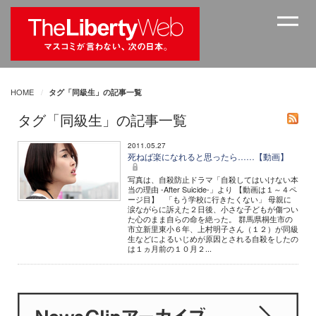
HOME
タグ「同級生」の記事一覧
タグ「同級生」の記事一覧
2011.05.27
死ねば楽になれると思ったら……【動画】
写真は、自殺防止ドラマ「自殺してはいけない本
当の理由 -After Suicide-」より 【動画は１～４ペ
ージ目】 「もう学校に行きたくない」 母親に
涙ながらに訴えた２日後、小さな子どもが傷つい
た心のまま自らの命を絶った。 群馬県桐生市の
市立新里東小６年、上村明子さん（１２）が同級
生などによるいじめが原因とされる自殺をしたの
は１ヵ月前の１０月２...