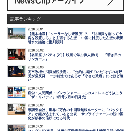
記事ランキング
2026.08.01
1
【熊本地震】"クーラーなし避難所"で、「防衛費を削って冷
房を設置しろ」と主張する左派 ─ 中国に忖度した左派の我田
引水の議論に批判殺到
2026.08.02
2
【名画座リバティ (29)】映画で学ぶ偉人伝(1)──『若き日の
リンカーン』
2026.08.06
3
高市政権の消費減税決定に、"公約に掲げていた"はずの与野
党が猛反発 ─ 一歩前進ではあるが「小さな政府」にはほど遠
い
2026.07.27
4
疲労・人間関係・プレッシャー……このストレスどう抜こう
「ザ・リバティ」9月号(7月30日発売)
2026.08.07
5
米調査会社、世界10万台の中国製無線ルーターに「バックド
ア」が組み込まれていると公表 ─ サプライチェーンの脱中国
化が顧客の信頼になる時代
2026.07.31
6
マムダニNY市長、裕福な不動産所有者の個人情報公開で物議