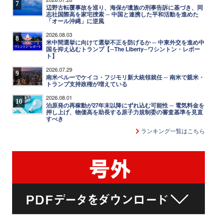
7
辺野古転覆事故を巡り、海保が遺族の刑事告訴に基づき、同
志社国際高を家宅捜索 ─ 中国と連携した平和活動を進めた
「オール沖縄」に逆風
2026.08.03
8
米中間選挙に向けて選挙不正を防げるか ─ 中東外交を進め中
国を抑え込むトランプ【─The Liberty─ワシントン・レポー
ト】
2026.07.29
9
南米ペルーでケイコ・フジモリ新大統領就任 ─ 南米で親米・
トランプ支持政権が増えている
2026.08.01
10
泊原発の再稼動が27年末以降にずれ込む可能性 ─ 電気料金を
押し上げ、物価高を助長する原子力規制委の審査基準を見直
すべき
ランキング一覧はこちら