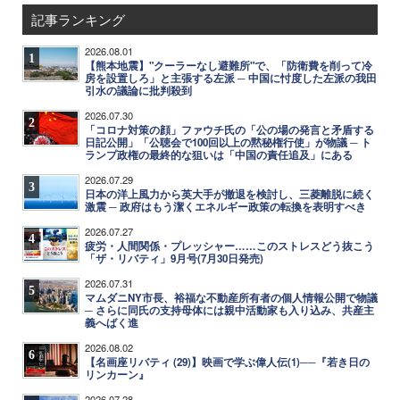
記事ランキング
2026.08.01
1
【熊本地震】"クーラーなし避難所"で、「防衛費を削って冷
房を設置しろ」と主張する左派 ─ 中国に忖度した左派の我田
引水の議論に批判殺到
2026.07.30
2
「コロナ対策の顔」ファウチ氏の「公の場の発言と矛盾する
日記公開」「公聴会で100回以上の黙秘権行使」が物議 ─ ト
ランプ政権の最終的な狙いは「中国の責任追及」にある
2026.07.29
3
日本の洋上風力から英大手が撤退を検討し、三菱離脱に続く
激震 ─ 政府はもう潔くエネルギー政策の転換を表明すべき
2026.07.27
4
疲労・人間関係・プレッシャー……このストレスどう抜こう
「ザ・リバティ」9月号(7月30日発売)
2026.07.31
5
マムダニNY市長、裕福な不動産所有者の個人情報公開で物議
─ さらに同氏の支持母体には親中活動家も入り込み、共産主
義へばく進
2026.08.02
6
【名画座リバティ (29)】映画で学ぶ偉人伝(1)──『若き日の
リンカーン』
2026.07.28