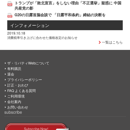
トランプが「敗北宣言」をしない理由「不正選挙」疑惑に 中国
共産党の影
G20の日露首脳会談で 「日露平和条約」締結の決断を
インフォメーション
2019.10.18
消費税率引き上げに合わせた価格改定のお知らせ
一覧はこちら
ザ・リバティWebについて
有料購読
退会
プライバシーポリシー
訂正・おわび
FAQ よくある質問
ご利用環境
会社案内
お問い合わせ
subscribe