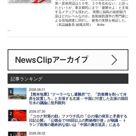
第一原発周辺は１０年、２０年住めない」と語っ
たというが、東京都民にまで「避難せよ」と主張
するメディアも現れた。 実際に福島の放射能汚
染はどのレベルなのか。放射線防護学の専門家に
よる現地調査に同行し、被害の実態を検証した。
（本誌編集長 綾織次郎） &nbs
...
記事ランキング
2026.08.01
1
【熊本地震】"クーラーなし避難所"で、「防衛費を削って冷
房を設置しろ」と主張する左派 ─ 中国に忖度した左派の我田
引水の議論に批判殺到
2026.07.30
2
「コロナ対策の顔」ファウチ氏の「公の場の発言と矛盾する
日記公開」「公聴会で100回以上の黙秘権行使」が物議 ─ ト
ランプ政権の最終的な狙いは「中国の責任追及」にある
2026.08.02
3