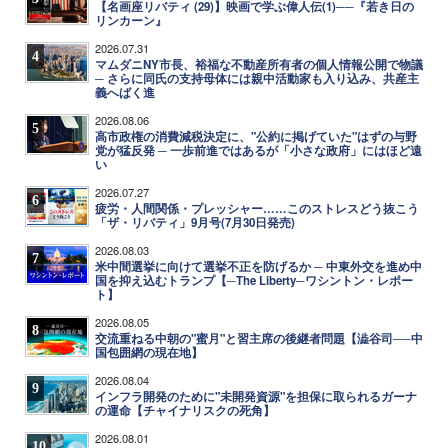
【名画座リバティ (29)】映画で学ぶ偉人伝(1)──『若き日の
リンカーン』
2026.07.31
4
マムダニNY市長、裕福な不動産所有者の個人情報公開で物議
─ さらに同氏の支持母体には親中活動家も入り込み、共産主
義へばく進
2026.08.06
5
高市政権の消費減税決定に、"公約に掲げていた"はずの与野
党が猛反発 ─ 一歩前進ではあるが「小さな政府」にはほど遠
い
2026.07.27
6
疲労・人間関係・プレッシャー……このストレスどう抜こう
「ザ・リバティ」9月号(7月30日発売)
2026.08.03
7
米中間選挙に向けて選挙不正を防げるか ─ 中東外交を進め中
国を抑え込むトランプ【─The Liberty─ワシントン・レポー
ト】
2026.08.05
8
交流重ねる中朝の"蜜月"と習主席の後継者問題【澁谷司──中
国包囲網の現在地】
2026.08.04
9
インフラ開発のために"未開発資源"を担保に取られるガーナ
の運命【チャイナリスクの死角】
2026.08.01
10