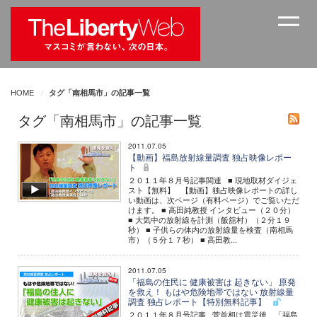
HOME
タグ「南相馬市」の記事一覧
タグ「南相馬市」の記事一覧
2011.07.05
【動画】福島放射線量調査 独占映像レポー
ト
２０１１年８月号記事関連 ■ 現地取材ダイジェ
スト【無料】 【動画】独占映像レポートの詳し
い動画は、次ページ（有料ページ）でご覧いただ
けます。 ■ 高田純教授 インタビュー（２０分）
■ 大気中の放射線を計測（飯舘村）（２分１９
秒） ■ 子供らの体内の放射線量を検査（南相馬
市）（５分１７秒） ■ 高田教...
2011.07.05
「福島の住民に 健康被害は 起きない」 原発
を救え！ もはや危険地帯ではない 放射線量
調査 独占レポート【特別無料記事】
２０１１年８月号記事 菅首相は震災後、「福島