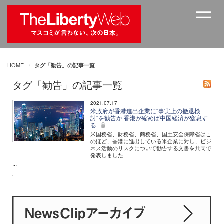
HOME
タグ「勧告」の記事一覧
タグ「勧告」の記事一覧
2021.07.17
米政府が香港進出企業に"事実上の撤退検
討"を勧告か 香港が縮めば中国経済が窒息す
る
米国務省、財務省、商務省、国土安全保障省はこ
のほど、香港に進出している米企業に対し、ビジ
ネス活動のリスクについて勧告する文書を共同で
発表しました
...