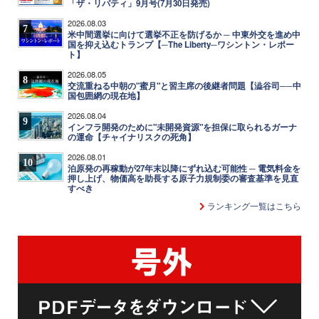
「ザ・リバティ」9月号(7月30日発売)
2026.08.03
7
米中間選挙に向けて選挙不正を防げるか ─ 中東外交を進め中
国を抑え込むトランプ【─The Liberty─ワシントン・レポー
ト】
2026.08.05
8
交流重ねる中朝の"蜜月"と習主席の後継者問題【澁谷司──中
国包囲網の現在地】
2026.08.04
9
インフラ開発のために"未開発資源"を担保に取られるガーナ
の運命【チャイナリスクの死角】
2026.08.01
10
泊原発の再稼動が27年末以降にずれ込む可能性 ─ 電気料金を
押し上げ、物価高を助長する原子力規制委の審査基準を見直
すべき
ランキング一覧はこちら