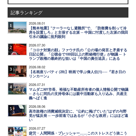
記事ランキング
2026.08.01
1
【熊本地震】"クーラーなし避難所"で、「防衛費を削って冷
房を設置しろ」と主張する左派 ─ 中国に忖度した左派の我田
引水の議論に批判殺到
2026.07.30
2
「コロナ対策の顔」ファウチ氏の「公の場の発言と矛盾する
日記公開」「公聴会で100回以上の黙秘権行使」が物議 ─ ト
ランプ政権の最終的な狙いは「中国の責任追及」にある
2026.08.02
3
【名画座リバティ (29)】映画で学ぶ偉人伝(1)──『若き日の
リンカーン』
2026.07.31
4
マムダニNY市長、裕福な不動産所有者の個人情報公開で物議
─ さらに同氏の支持母体には親中活動家も入り込み、共産主
義へばく進
2026.08.06
5
高市政権の消費減税決定に、"公約に掲げていた"はずの与野
党が猛反発 ─ 一歩前進ではあるが「小さな政府」にはほど遠
い
2026.07.27
6
疲労・人間関係・プレッシャー……このストレスどう抜こう