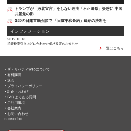
トランプが「敗北宣言」をしない理由「不正選挙」疑惑に 中国
共産党の影
G20の日露首脳会談で 「日露平和条約」締結の決断を
インフォメーション
2019.10.18
消費税率引き上げに合わせた価格改定のお知らせ
一覧はこちら
ザ・リバティWebについて
有料購読
退会
プライバシーポリシー
訂正・おわび
FAQ よくある質問
ご利用環境
会社案内
お問い合わせ
subscribe