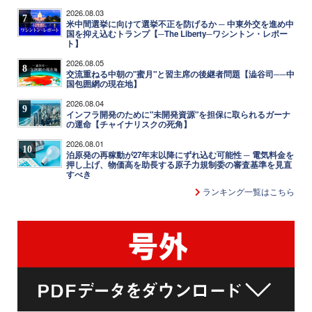
2026.08.03
7
米中間選挙に向けて選挙不正を防げるか ─ 中東外交を進め中
国を抑え込むトランプ【─The Liberty─ワシントン・レポー
ト】
2026.08.05
8
交流重ねる中朝の"蜜月"と習主席の後継者問題【澁谷司──中
国包囲網の現在地】
2026.08.04
9
インフラ開発のために"未開発資源"を担保に取られるガーナ
の運命【チャイナリスクの死角】
2026.08.01
10
泊原発の再稼動が27年末以降にずれ込む可能性 ─ 電気料金を
押し上げ、物価高を助長する原子力規制委の審査基準を見直
すべき
ランキング一覧はこちら