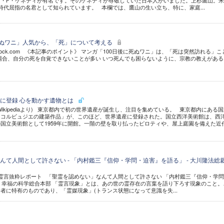
ン・F・ケネディが有名です。そのケネディが尊敬していた日本人がいました。上杉鷹山。
時代屈指の名君として知られています。 本欄では、鷹山の生い立ち、特に、家庭...
死ぬワニ」人気から、「死」について考える
hutterstock.com 《本記事のポイント》 マンガ「100日後に死ぬワニ」は、「死は突然訪れる」
だ場合、自分の死を自覚できないことが多い いつ死んでも困らないように、宗教の教えが
に登録 心を動かす遺物とは
ikipediaより) 東京都内で初の世界遺産が誕生し、注目を集めている。 東京都内にある
・コルビュジエの建築作品」が、このほど、世界遺産に登録された。国立西洋美術館は、西
国立美術館として1959年に開館。一階の壁を取り払ったピロティや、屋上庭園を備えた近
んて人間として許さない - 「内村鑑三『信仰・学問・迫害』を語る」 - 大川隆法総
公開霊言抜粋レポート 「聖霊を認めない」なんて人間として許さない 「内村鑑三『信仰・学
1日 幸福の科学総合本部 「霊言現象」とは、あの世の霊存在の言葉を語り下ろす現象のこと。
者に特有のものであり、「霊媒現象」(トランス状態になって意識を失...