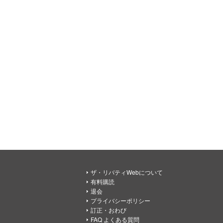
ザ・リバティWebについて
有料購読
退会
プライバシーポリシー
訂正・おわび
FAQ よくある質問