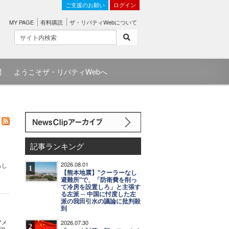
ご支援のお願い
ログイン
MY PAGE
有料購読
ザ・リバティWebについて
問
ようこそザ・リバティWebへ
記事ランキング
2026.08.01
ろし
1
【熊本地震】"クーラーなし
避難所"で、「防衛費を削っ
て冷房を設置しろ」と主張す
る左派 ─ 中国に忖度した左
派の我田引水の議論に批判殺
到
アメ
2026.07.30
2