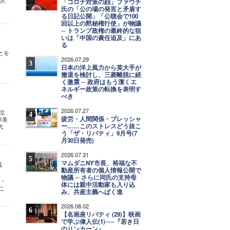
米沢
「コロナ対策の顔」ファウチ
氏の「公の場の発言と矛盾す
る日記公開」「公聴会で100
回以上の黙秘権行使」が物議
─ トランプ政権の最終的な狙
いは「中国の責任追及」にあ
る
ことを
2026.07.29
ある
3
日本の洋上風力から英大手が
撤退を検討し、三菱離脱に続
く激震 ─ 政府はもう潔くエ
ネルギー政策の転換を表明す
べき
2026.07.27
国立
4
疲労・人間関係・プレッシャ
洋美
ー……このストレスどう抜こ
代
う「ザ・リバティ」9月号(7
月30日発売)
2026.07.31
5
マムダニNY市長、裕福な不
裁
動産所有者の個人情報公開で
物議 ─ さらに同氏の支持母
問・
体には親中活動家も入り込
こ
み、共産主義へばく進
2026.08.02
6
【名画座リバティ (29)】映画
で学ぶ偉人伝(1)──『若き日
のリンカーン』