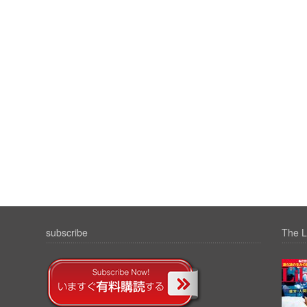
subscribe
The L