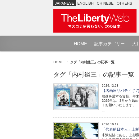
JAPANESE
ENGLISH
CHINESE
OTHERS
HOME
記事カテゴリー
大川
HOME
タグ「内村鑑三」の記事一覧
タグ「内村鑑三」の記事一覧
2025.12.28
【名画座リバティ (1
映画を愛する皆様、年
2025年は、3月から
くお願いいたします。
...
2020.10.19
「代表的日本人」上杉鷹
米沢城跡にある、上杉鷹