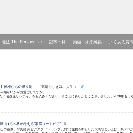
隆法 The Perspective
記事一覧
動画・未来編集
よくある質
7)】神様からの贈り物──『素晴らしき哉、人生!』
末年始をいかがお過ごしですか。
始めた「名画座リバティ」をお読みくださり、まことにありがとうございました。2026年もよ
山 (1)名君が考える"家庭ユートピア"
山の銅像。写真提供:ピクスタ "トランプ以前"に減税を断行した大統領といえば、第35代