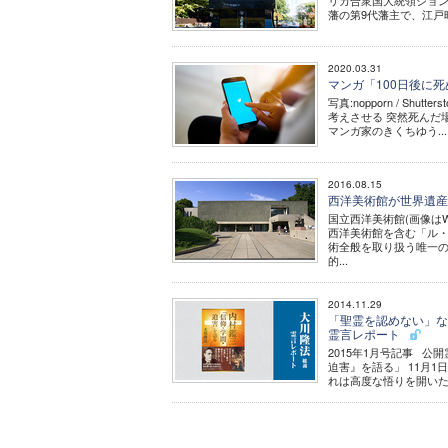
リカ合衆国大統領ジョ
藩の第9代藩主で、江戸
2020.03.31
マンガ「100日後に
写真:nopporn / S
考えさせる 突然死ん
マンガ家のきくちゆう...
2016.08.15
西洋美術館が世界遺産
国立西洋美術館(画像はW
西洋美術館を含む「ル
術全般を取り扱う唯一の
的...
2014.11.29
「聖霊を認めない」な
霊言レポート
2015年1月号記事 
迫害』を語る」 11月
れは高度な悟りを開いた