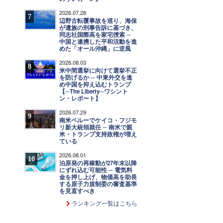
2026.07.28
7
辺野古転覆事故を巡り、海保
が遺族の刑事告訴に基づき、
同志社国際高を家宅捜索 ─
中国と連携した平和活動を進
めた「オール沖縄」に逆風
2026.08.03
8
米中間選挙に向けて選挙不正
を防げるか ─ 中東外交を進
め中国を抑え込むトランプ
【─The Liberty─ワシント
ン・レポート】
2026.07.29
9
南米ペルーでケイコ・フジモ
リ新大統領就任 ─ 南米で親
米・トランプ支持政権が増え
ている
2026.08.01
10
泊原発の再稼動が27年末以降
にずれ込む可能性 ─ 電気料
金を押し上げ、物価高を助長
する原子力規制委の審査基準
を見直すべき
ランキング一覧はこちら