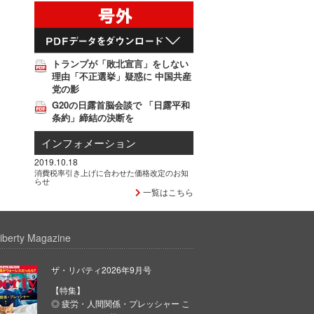
トランプが「敗北宣言」をしない
理由「不正選挙」疑惑に 中国共産
党の影
G20の日露首脳会談で 「日露平和
条約」締結の決断を
インフォメーション
2019.10.18
消費税率引き上げに合わせた価格改定のお知
らせ
一覧はこちら
iberty Magazine
ザ・リバティ2026年9月号
【特集】
◎ 疲労・人間関係・プレッシャー こ