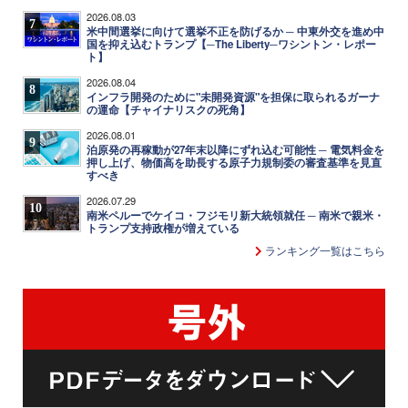
2026.08.03
7
米中間選挙に向けて選挙不正を防げるか ─ 中東外交を進め中
国を抑え込むトランプ【─The Liberty─ワシントン・レポー
ト】
2026.08.04
8
インフラ開発のために"未開発資源"を担保に取られるガーナ
の運命【チャイナリスクの死角】
2026.08.01
9
泊原発の再稼動が27年末以降にずれ込む可能性 ─ 電気料金を
押し上げ、物価高を助長する原子力規制委の審査基準を見直
すべき
2026.07.29
10
南米ペルーでケイコ・フジモリ新大統領就任 ─ 南米で親米・
トランプ支持政権が増えている
ランキング一覧はこちら