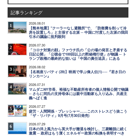
記事ランキング
2026.08.01
1
【熊本地震】"クーラーなし避難所"で、「防衛費を削って冷
房を設置しろ」と主張する左派 ─ 中国に忖度した左派の我田
引水の議論に批判殺到
2026.07.30
2
「コロナ対策の顔」ファウチ氏の「公の場の発言と矛盾する
日記公開」「公聴会で100回以上の黙秘権行使」が物議 ─ ト
ランプ政権の最終的な狙いは「中国の責任追及」にある
2026.08.02
3
【名画座リバティ (29)】映画で学ぶ偉人伝(1)──『若き日の
リンカーン』
2026.07.31
4
マムダニNY市長、裕福な不動産所有者の個人情報公開で物議
─ さらに同氏の支持母体には親中活動家も入り込み、共産主
義へばく進
2026.07.27
5
疲労・人間関係・プレッシャー……このストレスどう抜こう
「ザ・リバティ」9月号(7月30日発売)
2026.07.29
6
日本の洋上風力から英大手が撤退を検討し、三菱離脱に続く
激震 ─ 政府はもう潔くエネルギー政策の転換を表明すべき