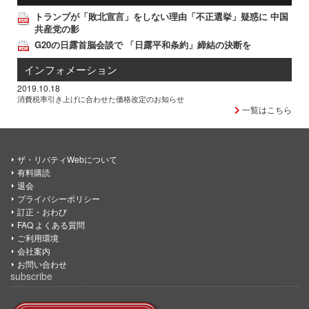
トランプが「敗北宣言」をしない理由「不正選挙」疑惑に 中国
共産党の影
G20の日露首脳会談で 「日露平和条約」締結の決断を
インフォメーション
2019.10.18
消費税率引き上げに合わせた価格改定のお知らせ
一覧はこちら
ザ・リバティWebについて
有料購読
退会
プライバシーポリシー
訂正・おわび
FAQ よくある質問
ご利用環境
会社案内
お問い合わせ
subscribe