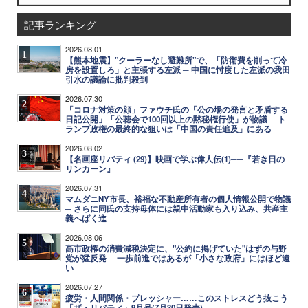
記事ランキング
2026.08.01
1
【熊本地震】"クーラーなし避難所"で、「防衛費を削って冷
房を設置しろ」と主張する左派 ─ 中国に忖度した左派の我田
引水の議論に批判殺到
2026.07.30
2
「コロナ対策の顔」ファウチ氏の「公の場の発言と矛盾する
日記公開」「公聴会で100回以上の黙秘権行使」が物議 ─ ト
ランプ政権の最終的な狙いは「中国の責任追及」にある
2026.08.02
3
【名画座リバティ (29)】映画で学ぶ偉人伝(1)──『若き日の
リンカーン』
2026.07.31
4
マムダニNY市長、裕福な不動産所有者の個人情報公開で物議
─ さらに同氏の支持母体には親中活動家も入り込み、共産主
義へばく進
2026.08.06
5
高市政権の消費減税決定に、"公約に掲げていた"はずの与野
党が猛反発 ─ 一歩前進ではあるが「小さな政府」にはほど遠
い
2026.07.27
6
疲労・人間関係・プレッシャー……このストレスどう抜こう
「ザ・リバティ」9月号(7月30日発売)