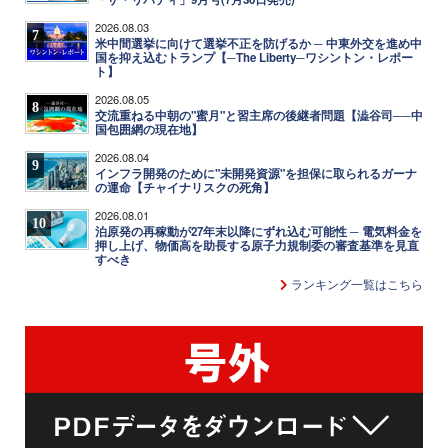
2026.08.03
7
米中間選挙に向けて選挙不正を防げるか ─ 中東外交を進め中
国を抑え込むトランプ【─The Liberty─ワシントン・レポー
ト】
2026.08.05
8
交流重ねる中朝の"蜜月"と習主席の後継者問題【澁谷司──中
国包囲網の現在地】
2026.08.04
9
インフラ開発のために"未開発資源"を担保に取られるガーナ
の運命【チャイナリスクの死角】
2026.08.01
10
泊原発の再稼動が27年末以降にずれ込む可能性 ─ 電気料金を
押し上げ、物価高を助長する原子力規制委の審査基準を見直
すべき
ランキング一覧はこちら