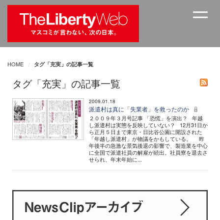
HOME
タグ「充実」の記事一覧
タグ「充実」の記事一覧
2009.01.18
派遣村は真に「失業者」を救ったのか
２００９年３月号記事 「恐慌」を演出？ 年越
し派遣村は実態を反映していない？ 12月31日か
ら正月５日まで東京・日比谷公園に開設された
「年越し派遣村」が物議をかもしている。 昨
年後半の急激な景気後退の影響で、製造業を中心
に全国で派遣社員の解雇が続出。社員寮を退去さ
せられ、年末年始に...