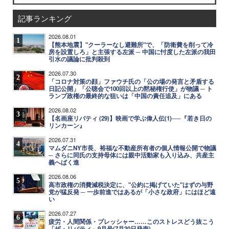
記事ランキング
2026.08.01
1
【熊本地震】"クーラーなし避難所"で、「防衛費を削って冷
房を設置しろ」と主張する左派 ─ 中国に忖度した左派の我田
引水の議論に批判殺到
2026.07.30
2
「コロナ対策の顔」ファウチ氏の「公の場の発言と矛盾する
日記公開」「公聴会で100回以上の黙秘権行使」が物議 ─ ト
ランプ政権の最終的な狙いは「中国の責任追及」にある
2026.08.02
3
【名画座リバティ (29)】映画で学ぶ偉人伝(1)──『若き日の
リンカーン』
2026.07.31
4
マムダニNY市長、裕福な不動産所有者の個人情報公開で物議
─ さらに同氏の支持母体には親中活動家も入り込み、共産主
義へばく進
2026.08.06
5
高市政権の消費減税決定に、"公約に掲げていた"はずの与野
党が猛反発 ─ 一歩前進ではあるが「小さな政府」にはほど遠
い
2026.07.27
6
疲労・人間関係・プレッシャー……このストレスどう抜こう
「ザ・リバティ」9月号(7月30日発売)