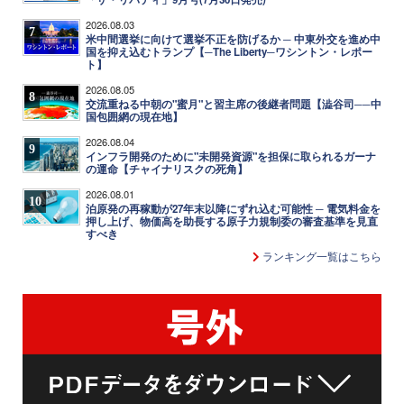
2026.08.03
7
米中間選挙に向けて選挙不正を防げるか ─ 中東外交を進め中
国を抑え込むトランプ【─The Liberty─ワシントン・レポー
ト】
2026.08.05
8
交流重ねる中朝の"蜜月"と習主席の後継者問題【澁谷司──中
国包囲網の現在地】
2026.08.04
9
インフラ開発のために"未開発資源"を担保に取られるガーナ
の運命【チャイナリスクの死角】
2026.08.01
10
泊原発の再稼動が27年末以降にずれ込む可能性 ─ 電気料金を
押し上げ、物価高を助長する原子力規制委の審査基準を見直
すべき
ランキング一覧はこちら