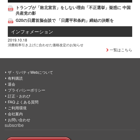
トランプが「敗北宣言」をしない理由「不正選挙」疑惑に 中国
共産党の影
G20の日露首脳会談で 「日露平和条約」締結の決断を
インフォメーション
2019.10.18
消費税率引き上げに合わせた価格改定のお知らせ
一覧はこちら
ザ・リバティWebについて
有料購読
退会
プライバシーポリシー
訂正・おわび
FAQ よくある質問
ご利用環境
会社案内
お問い合わせ
subscribe