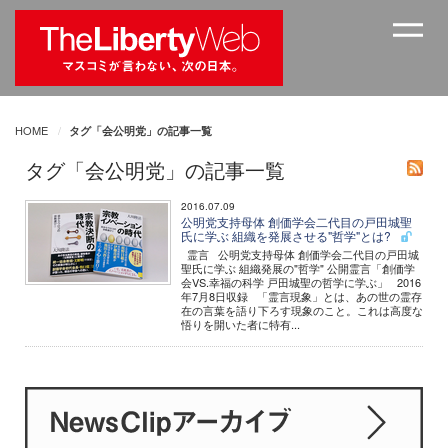
HOME
タグ「会公明党」の記事一覧
タグ「会公明党」の記事一覧
2016.07.09
公明党支持母体 創価学会二代目の戸田城聖
氏に学ぶ 組織を発展させる"哲学"とは?
霊言 公明党支持母体 創価学会二代目の戸田城
聖氏に学ぶ 組織発展の"哲学" 公開霊言「創価学
会VS.幸福の科学 戸田城聖の哲学に学ぶ」 2016
年7月8日収録 「霊言現象」とは、あの世の霊存
在の言葉を語り下ろす現象のこと。これは高度な
悟りを開いた者に特有...