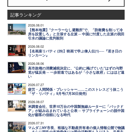
記事ランキング
2026.08.01
1
【熊本地震】"クーラーなし避難所"で、「防衛費を削って冷
房を設置しろ」と主張する左派 ─ 中国に忖度した左派の我田
引水の議論に批判殺到
2026.08.02
2
【名画座リバティ (29)】映画で学ぶ偉人伝(1)──『若き日の
リンカーン』
2026.08.06
3
高市政権の消費減税決定に、"公約に掲げていた"はずの与野
党が猛反発 ─ 一歩前進ではあるが「小さな政府」にはほど遠
い
2026.07.27
4
疲労・人間関係・プレッシャー……このストレスどう抜こう
「ザ・リバティ」9月号(7月30日発売)
2026.08.07
5
米調査会社、世界10万台の中国製無線ルーターに「バックド
ア」が組み込まれていると公表 ─ サプライチェーンの脱中国
化が顧客の信頼になる時代
2026.07.31
6
マムダニNY市長、裕福な不動産所有者の個人情報公開で物議
─ さらに同氏の支持母体には親中活動家も入り込み、共産主