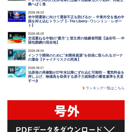
義へばく進
2026.08.03
7
米中間選挙に向けて選挙不正を防げるか ─ 中東外交を進め中
国を抑え込むトランプ【─The Liberty─ワシントン・レポー
ト】
2026.08.05
8
交流重ねる中朝の"蜜月"と習主席の後継者問題【澁谷司──中
国包囲網の現在地】
2026.08.04
9
インフラ開発のために"未開発資源"を担保に取られるガーナ
の運命【チャイナリスクの死角】
2026.08.01
10
泊原発の再稼動が27年末以降にずれ込む可能性 ─ 電気料金を
押し上げ、物価高を助長する原子力規制委の審査基準を見直
すべき
ランキング一覧はこちら