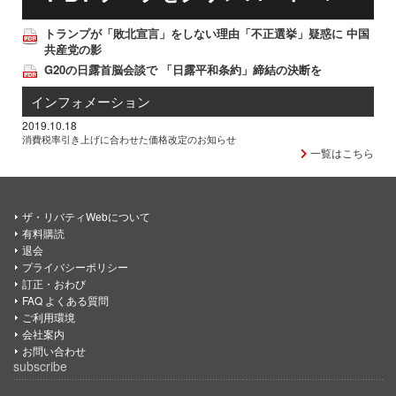
トランプが「敗北宣言」をしない理由「不正選挙」疑惑に 中国
共産党の影
G20の日露首脳会談で 「日露平和条約」締結の決断を
インフォメーション
2019.10.18
消費税率引き上げに合わせた価格改定のお知らせ
一覧はこちら
ザ・リバティWebについて
有料購読
退会
プライバシーポリシー
訂正・おわび
FAQ よくある質問
ご利用環境
会社案内
お問い合わせ
subscribe