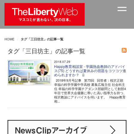
HOME
タグ「三日坊主」の記事一覧
タグ「三日坊主」の記事一覧
2018.07.29
Happy教育相談室 - 学園熱血教師のアドバイ
ス(75) どうすれば夏休みの宿題をコツコツ進
められますか？
2018年9月号記事 第75回 回答者：桜沢正顕
幸福の科学学園中学高校 募集広報主任 社会科主
任 幸福の科学学園チアダンス部顧問として創部4
年目で世界大会優勝に導いた高い指導力を持つ、
桜沢教諭にアドバイスを伺います。 Happy教育
相...