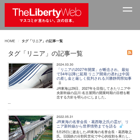
HOME
タグ「リニア」の記事一覧
タグ「リニア」の記事一覧
2024.03.30
「リニアの2027年開業」が断念され、最短
で34年以降に延期 リニア開発の遅れは中国
の差し金と厳しく批判される川勝静岡県知事
JR東海は29日、2027年を目指してきたリニア中
央新幹線の品川-名古屋間の開業時期の目標を断
念する方針を明らかにしました。
...
2022.05.31
JR東海の名誉会長・葛西敬之氏の霊が、リ
ニア新幹線から世界情勢までを語る
5月25日に逝去したJR東海の名誉会長・葛西敬之
氏。旧国鉄の分割民営化で中心的役割を果たし、