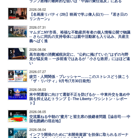
ランプ政権の最終的な狙いは「中国の責任追及」にある
2026.08.02
3
【名画座リバティ (29)】映画で学ぶ偉人伝(1)──『若き日の
リンカーン』
2026.07.31
4
マムダニNY市長、裕福な不動産所有者の個人情報公開で物議
─ さらに同氏の支持母体には親中活動家も入り込み、共産主
義へばく進
2026.08.06
5
高市政権の消費減税決定に、"公約に掲げていた"はずの与野
党が猛反発 ─ 一歩前進ではあるが「小さな政府」にはほど遠
い
2026.07.27
6
疲労・人間関係・プレッシャー……このストレスどう抜こう
「ザ・リバティ」9月号(7月30日発売)
2026.08.03
7
米中間選挙に向けて選挙不正を防げるか ─ 中東外交を進め中
国を抑え込むトランプ【─The Liberty─ワシントン・レポー
ト】
2026.08.05
8
交流重ねる中朝の"蜜月"と習主席の後継者問題【澁谷司──中
国包囲網の現在地】
2026.08.04
9
インフラ開発のために"未開発資源"を担保に取られるガーナ