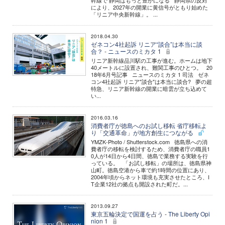
幹線で 静岡はもっと豊かになる 静岡県の反対
により、2027年の開業に黄信号がともり始めた
「リニア中央新幹線」。 ...
2018.04.30
ゼネコン4社起訴 リニア“談合”は本当に談
合？ - ニュースのミカタ 1
リニア新幹線品川駅の工事が進む。ホームは地下
40メートルに設置され、難関工事のひとつ。 20
18年6月号記事 ニュースのミカタ 1 司法 ゼネ
コン4社起訴 リニア"談合"は本当に談合? 夢の超
特急、リニア新幹線の開業に暗雲が立ち込めて
い...
2016.03.16
消費者庁が徳島へのお試し移転 省庁移転よ
り「交通革命」が地方創生につながる
YMZK-Photo / Shutterstock.com 徳島県への消
費者庁の移転を検討するため、消費者庁の職員1
0人が14日から4日間、徳島で業務する実験を行
っている。 「お試し移転」の場所は、徳島県神
山町。徳島空港から車で約1時間の位置にあり、
2004年頃からネット環境も充実させたところ、I
T企業12社の拠点も開設された町だ。...
2013.09.27
東京五輪決定で国運を占う - The Liberty Opi
nion 1