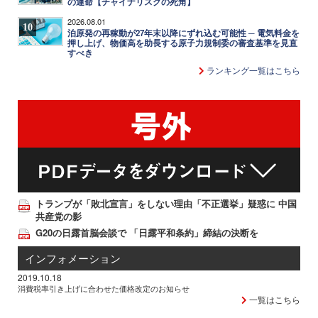
の運命【チャイナリスクの死角】
2026.08.01
10
泊原発の再稼動が27年末以降にずれ込む可能性 ─ 電気料金を
押し上げ、物価高を助長する原子力規制委の審査基準を見直
すべき
ランキング一覧はこちら
トランプが「敗北宣言」をしない理由「不正選挙」疑惑に 中国
共産党の影
G20の日露首脳会談で 「日露平和条約」締結の決断を
インフォメーション
2019.10.18
消費税率引き上げに合わせた価格改定のお知らせ
一覧はこちら