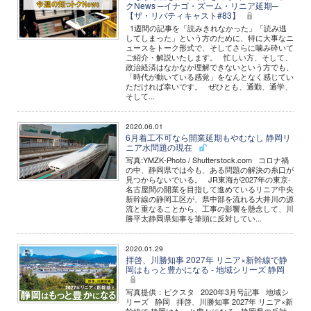
クNews ─イナゴ・ズーム・リニア延期─
【ザ・リバティキャスト#83】
1週間の記事を「読みきれなかった」「読み逃
してしまった」という方のために、特に大事なニ
ュースをトーク形式で、そしてさらに噛み砕いて
ご紹介・解説いたします。 忙しい方、そして、
政治経済はなかなか理解できないという方でも、
「時代が動いている感覚」をなんとなく感じてい
ただければ幸いです。 ぜひとも、通勤、通学、
そして...
2020.06.01
6月着工不可なら開業延期もやむなし 静岡リ
ニア水問題の現在
写真:YMZK-Photo / Shutterstock.com コロナ禍
の中、静岡県では今も、ある問題の解決の糸口が
見つからないでいる。 JR東海が2027年の東京-
名古屋間の開業を目指して進めているリニア中央
新幹線の静岡工区が、県中部を流れる大井川の源
流と重なることから、工事の影響を懸念して、川
勝平太静岡県知事を筆頭に反対してい...
2020.01.29
拝啓、川勝知事 2027年 リニア×新幹線で静
岡はもっと豊かになる - 地域シリーズ 静岡
写真提供：ピクスタ 2020年3月号記事 地域シ
リーズ 静岡 拝啓、川勝知事 2027年 リニア×新