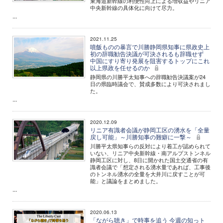
東海道新幹線の利便性向上による増収益やリニア
中央新幹線の具体化に向けて尽力。
...
2021.11.25
噴飯ものの暴言で川勝静岡県知事に県政史上
初の辞職勧告決議が可決されるも辞職せず
中国にすり寄り発展を阻害するトップにこれ
以上県政を任せるのか
静岡県の川勝平太知事への辞職勧告決議案が24
日の県臨時議会で、賛成多数により可決されまし
た。
...
2020.12.09
リニア有識者会議が静岡工区の湧水を「全量
戻し可能」～川勝知事の難癖に一撃～
川勝平太県知事らの反対により着工が認められて
いない、リニア中央新幹線・南アルプストンネル
静岡工区に対し、8日に開かれた国土交通省の有
識者会議で「想定される湧水量であれば、工事後
のトンネル湧水の全量を大井川に戻すことが可
能」と議論をまとめました。
...
2020.06.13
「ながら聴き」で時事を追う 今週の知っト