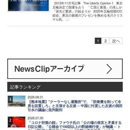
2013年11月号記事 The Liberty Opinion 1 東京
五輪決定で国運を占う 「亡国と衰退」の兆しか
「栄光と繁栄」の始まりか 2020年五輪招致IOC
総会。東京の最後のプレゼンを務める滝川クリス
テル氏。 ...
1
2
次へ
記事ランキング
2026.08.01
1
【熊本地震】"クーラーなし避難所"で、「防衛費を削って冷
房を設置しろ」と主張する左派 ─ 中国に忖度した左派の我田
引水の議論に批判殺到
2026.07.30
2
「コロナ対策の顔」ファウチ氏の「公の場の発言と矛盾する
日記公開」「公聴会で100回以上の黙秘権行使」が物議 ─ ト