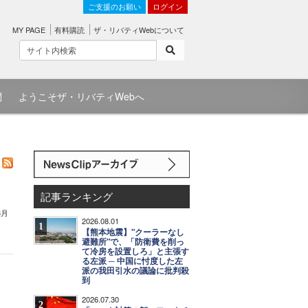
ご支援のお願い
ログイン
MY PAGE
有料購読
ザ・リバティWebについて
問
ようこそザ・リバティWebへ
記事ランキング
3月
2026.08.01
1
【熊本地震】"クーラーなし
避難所"で、「防衛費を削っ
て冷房を設置しろ」と主張す
る左派 ─ 中国に忖度した左
派の我田引水の議論に批判殺
到
2026.07.30
2