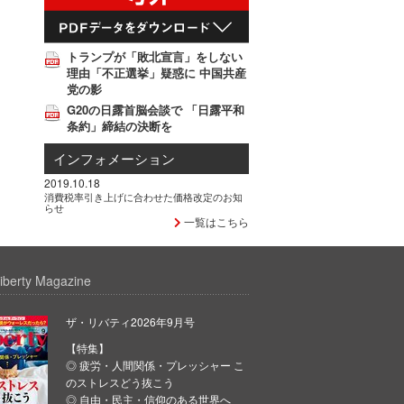
トランプが「敗北宣言」をしない
理由「不正選挙」疑惑に 中国共産
党の影
G20の日露首脳会談で 「日露平和
条約」締結の決断を
インフォメーション
2019.10.18
消費税率引き上げに合わせた価格改定のお知
らせ
一覧はこちら
iberty Magazine
ザ・リバティ2026年9月号
【特集】
◎ 疲労・人間関係・プレッシャー こ
のストレスどう抜こう
◎ 自由・民主・信仰のある世界へ