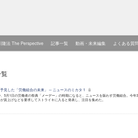
隆法 The Perspective
記事一覧
動画・未来編集
よくある質
一覧
予見した「労働組合の未来」 ─ ニュースのミカタ 1
や、5月1日の労働者の祭典「メーデー」の時期になると、ニュースを賑わす労働組合。今年
合が賃上げなどを要求してストライキに入ると発表し、注目を集めた。