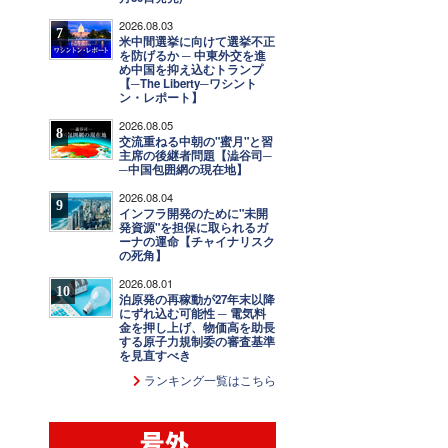
2026.08.03
7
米中間選挙に向けて選挙不正
を防げるか ─ 中東外交を進
め中国を抑え込むトランプ
【─The Liberty─ワシント
ン・レポート】
2026.08.05
8
交流重ねる中朝の"蜜月"と習
主席の後継者問題【澁谷司─
─中国包囲網の現在地】
2026.08.04
9
インフラ開発のために"未開
発資源"を担保に取られるガ
ーナの運命【チャイナリスク
の死角】
2026.08.01
10
泊原発の再稼動が27年末以降
にずれ込む可能性 ─ 電気料
金を押し上げ、物価高を助長
する原子力規制委の審査基準
を見直すべき
ランキング一覧はこちら