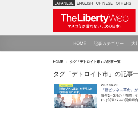
JAPANESE
ENGLISH
CHINESE
OTHERS
HOME
記事カテゴリー
大川
HOME
タグ「デトロイト市」の記事一覧
タグ「デトロイト市」の記事
2026.06.29
『新ビジネス革命』が
毎年2～3月の「春闘」
には関東バスの労働組
...