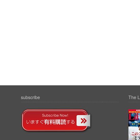
subscribe
The L