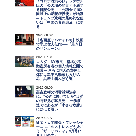
「コロナ対策の顔」ファウチ
氏の「公の場の発言と矛盾す
る日記公開」「公聴会で100
回以上の黙秘権行使」が物議
─ トランプ政権の最終的な狙
いは「中国の責任追及」にあ
る
2026.08.02
3
【名画座リバティ (29)】映画
で学ぶ偉人伝(1)──『若き日
のリンカーン』
2026.07.31
4
マムダニNY市長、裕福な不
動産所有者の個人情報公開で
物議 ─ さらに同氏の支持母
体には親中活動家も入り込
み、共産主義へばく進
2026.08.06
5
高市政権の消費減税決定
に、"公約に掲げていた"はず
の与野党が猛反発 ─ 一歩前
進ではあるが「小さな政府」
にはほど遠い
2026.07.27
6
疲労・人間関係・プレッシャ
ー……このストレスどう抜こ
う「ザ・リバティ」9月号(7
月30日発売)