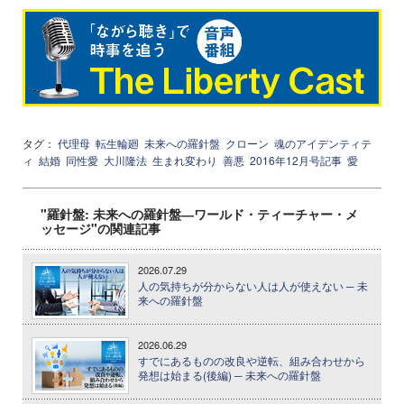
タグ：
代理母
転生輪廻
未来への羅針盤
クローン
魂のアイデンティテ
ィ
結婚
同性愛
大川隆法
生まれ変わり
善悪
2016年12月号記事
愛
"羅針盤: 未来への羅針盤―ワールド・ティーチャー・メ
ッセージ"の関連記事
2026.07.29
人の気持ちが分からない人は人が使えない ─ 未
来への羅針盤
2026.06.29
すでにあるものの改良や逆転、組み合わせから
発想は始まる(後編) ─ 未来への羅針盤