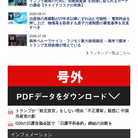
インフラ開発のために"未開発資源"を担保に取られるガーナ
の運命【チャイナリスクの死角】
2026.08.01
9
泊原発の再稼動が27年末以降にずれ込む可能性 ─ 電気料金を
押し上げ、物価高を助長する原子力規制委の審査基準を見直
すべき
2026.07.29
10
南米ペルーでケイコ・フジモリ新大統領就任 ─ 南米で親米・
トランプ支持政権が増えている
ランキング一覧はこちら
トランプが「敗北宣言」をしない理由「不正選挙」疑惑に 中国
共産党の影
G20の日露首脳会談で 「日露平和条約」締結の決断を
インフォメーション