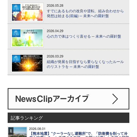
2026.05.28
すでにあるものの改良や逆転、組み合わせから
発想は始まる(前編) ─ 未来への羅針盤
2026.04.29
心の力で体はつくり直せる ─ 未来への羅針盤
2026.03.29
組織が発展を目指すなら要らなくなったルール
のリストラを ─ 未来への羅針盤
記事ランキング
2026.08.01
1
【熊本地震】"クーラーなし避難所"で、「防衛費を削って冷