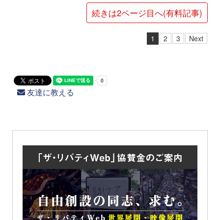
続きは2ページ目へ(有料記事)
1
2
3
Next
友達に教える