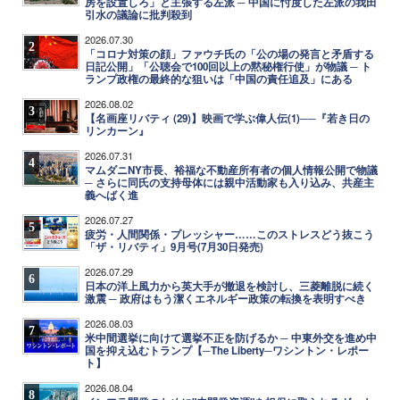
房を設置しろ」と主張する左派 ─ 中国に忖度した左派の我田
引水の議論に批判殺到
2026.07.30
2
「コロナ対策の顔」ファウチ氏の「公の場の発言と矛盾する
日記公開」「公聴会で100回以上の黙秘権行使」が物議 ─ ト
ランプ政権の最終的な狙いは「中国の責任追及」にある
2026.08.02
3
【名画座リバティ (29)】映画で学ぶ偉人伝(1)──『若き日の
リンカーン』
2026.07.31
4
マムダニNY市長、裕福な不動産所有者の個人情報公開で物議
─ さらに同氏の支持母体には親中活動家も入り込み、共産主
義へばく進
2026.07.27
5
疲労・人間関係・プレッシャー……このストレスどう抜こう
「ザ・リバティ」9月号(7月30日発売)
2026.07.29
6
日本の洋上風力から英大手が撤退を検討し、三菱離脱に続く
激震 ─ 政府はもう潔くエネルギー政策の転換を表明すべき
2026.08.03
7
米中間選挙に向けて選挙不正を防げるか ─ 中東外交を進め中
国を抑え込むトランプ【─The Liberty─ワシントン・レポー
ト】
2026.08.04
8