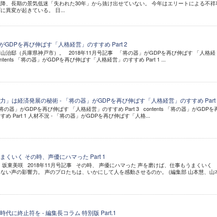
降、長期の景気低迷「失われた30年」から抜け出せていない。 今年はエリートによる不祥
異変が起きている。 日...
がGDPを再び伸ばす「人格経営」のすすめ Part 2
山治邸（兵庫県神戸市）。 2018年11月号記事 「将の器」がGDPを再び伸ばす 「人格経
ontents 「将の器」がGDPを再び伸ばす「人格経営」のすすめ Part 1 ...
」は経済発展の秘術 - 「将の器」がGDPを再び伸ばす「人格経営」のすすめ Part 
将の器」がGDPを再び伸ばす 「人格経営」のすすめ Part 3 contents 「将の器」がGDPを
 Part 1 人材不況 - 「将の器」がGDPを再び伸ばす「人格...
くいく その時、声優にハマった Part 1
坂東美咲 2018年11月号記事 その時、 声優にハマった 声を磨けば、仕事もうまくいく
ない声の影響力。 声のプロたちは、いかにして人を感動させるのか。 (編集部 山本慧、山
に終止符を - 編集長コラム 特別版 Part.1