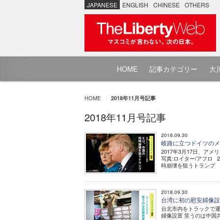
JAPANESE
ENGLISH
CHINESE
OTHERS
HOME
記事カテゴリー
大川
HOME
2018年11月号記事
2018年11月号記事
2018.09.30
岐路に立つドイツのメル
2017年3月17日、
写真:ロイター/アフロ 
時崩壊を狙うトランプ ..
2018.09.30
台湾に初の慰安婦像設置
台北市内をトラックで運
婦像設置 笑うのは中国