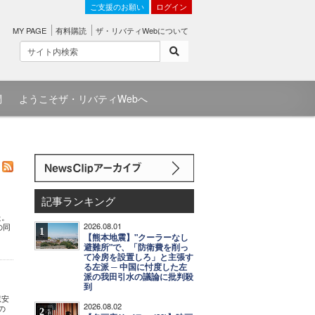
ご支援のお願い
ログイン
MY PAGE
有料購読
ザ・リバティWebについて
問
ようこそザ・リバティWebへ
記事ランキング
た。
2026.08.01
の同
1
【熊本地震】"クーラーなし
避難所"で、「防衛費を削っ
て冷房を設置しろ」と主張す
る左派 ─ 中国に忖度した左
派の我田引水の議論に批判殺
到
慰安
2026.08.02
の
2