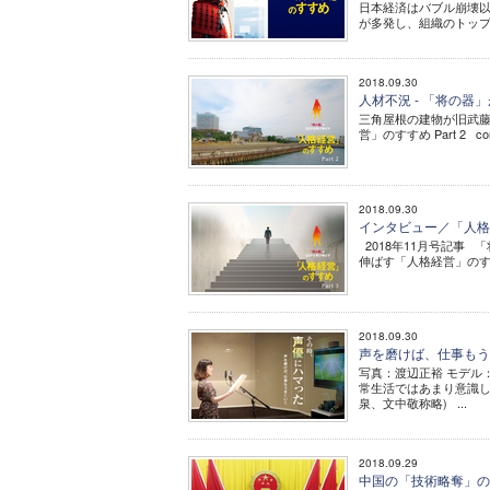
日本経済はバブル崩壊以
が多発し、組織のトップに
2018.09.30
人材不況 - 「将の器」
三角屋根の建物が旧武藤
営」のすすめ Part 2 c
2018.09.30
インタビュー／「人格力
2018年11月号記事 「
伸ばす「人格経営」のすすめ
2018.09.30
声を磨けば、仕事もうま
写真：渡辺正裕 モデル：
常生活ではあまり意識し
泉、文中敬称略) ...
2018.09.29
中国の「技術略奪」の時代