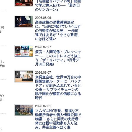
【名画座リバティ (29)】映画
で学ぶ偉人伝(1)──『若き日
のリンカーン』
2026.08.06
3
高市政権の消費減税決定
に、"公約に掲げていた"はず
「宗
の与野党が猛反発 ─ 一歩前
経
進ではあるが「小さな政府」
にはほど遠い
2026.07.27
4
疲労・人間関係・プレッシャ
ー……このストレスどう抜こ
う「ザ・リバティ」9月号(7
とし
月30日発売)
Wo
2026.08.07
5
米調査会社、世界10万台の中
国製無線ルーターに「バック
ドア」が組み込まれていると
公表 ─ サプライチェーンの
脱中国化が顧客の信頼になる
FO
時代
公
2026.07.31
6
マムダニNY市長、裕福な不
動産所有者の個人情報公開で
物議 ─ さらに同氏の支持母
体には親中活動家も入り込
み、共産主義へばく進
 1