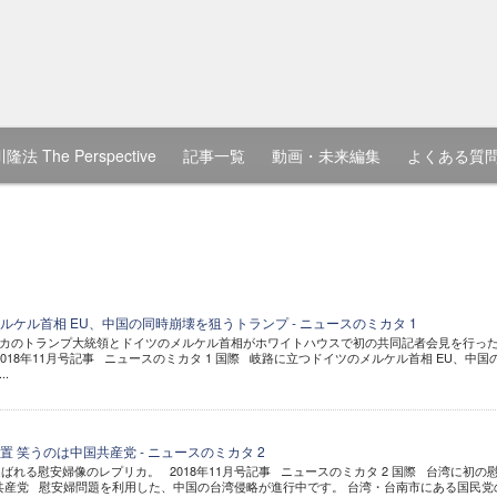
隆法 The Perspective
記事一覧
動画・未来編集
よくある質
ケル首相 EU、中国の同時崩壊を狙うトランプ - ニュースのミカタ 1
アメリカのトランプ大統領とドイツのメルケル首相がホワイトハウスで初の共同記者会見を行っ
2018年11月号記事 ニュースのミカタ 1 国際 岐路に立つドイツのメルケル首相 EU、中国
.
 笑うのは中国共産党 - ニュースのミカタ 2
ばれる慰安婦像のレプリカ。 2018年11月号記事 ニュースのミカタ 2 国際 台湾に初の
共産党 慰安婦問題を利用した、中国の台湾侵略が進行中です。 台湾・台南市にある国民党