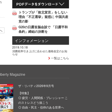
の
トランプが「敗北宣言」をしない
理由「不正選挙」疑惑に 中国共産
党の影
G20の日露首脳会談で 「日露平和
へ
条約」締結の決断を
インフォメーション
2019.10.18
消費税率引き上げに合わせた価格改定のお知
らせ
一覧はこちら
iberty Magazine
ザ・リバティ2026年9月号
【特集】
◎ 疲労・人間関係・プレッシャー こ
のストレスどう抜こう
◎ 自由・民主・信仰のある世界へ