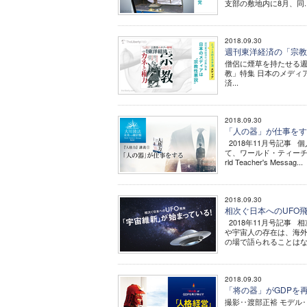
支部の敷地内に8月、同..
2018.09.30
週刊東洋経済の「宗教」
僧侶に煙草を持たせる週
教」特集 日本のメディ
済...
2018.09.30
「人の器」が仕事をする
2018年11月号記事
て、ワールド・ティーチ
rld Teacher's Messag...
2018.09.30
相次ぐ日本へのUFO
2018年11月号記事 
や宇宙人の存在は、海外
の場で語られることはない
2018.09.30
「将の器」がGDPを再
撮影‥渡部正裕 モデル‥