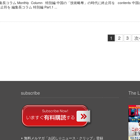
長コラム Monthly Column 特別編 中国の「技術略奪」の時代に終止符を contents 中国
 編集長コラム 特別編 Part.1 ...
1
2
3
次
subscribe
The L
無料メルマガ「お試し☆ニュース・クリップ」登録