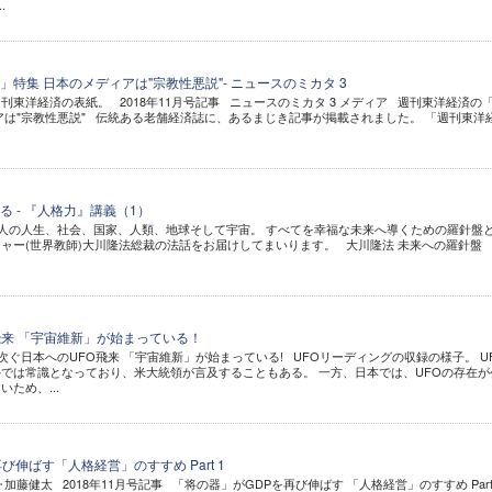
.
特集 日本のメディアは"宗教性悪説"- ニュースのミカタ 3
刊東洋経済の表紙。 2018年11月号記事 ニュースのミカタ 3 メディア 週刊東洋経済の
アは"宗教性悪説" 伝統ある老舗経済誌に、あるまじき記事が掲載されました。 「週刊東洋
 - 『人格力』講義（1）
 個人の人生、社会、国家、人類、地球そして宇宙。 すべてを幸福な未来へ導くための羅針盤
ャー(世界教師)大川隆法総裁の法話をお届けしてまいります。 大川隆法 未来への羅針盤 
飛来 「宇宙維新」が始まっている！
相次ぐ日本へのUFO飛来 「宇宙維新」が始まっている! UFOリーディングの収録の様子。 U
では常識となっており、米大統領が言及することもある。 一方、日本では、UFOの存在が
ため、...
び伸ばす「人格経営」のすすめ Part 1
加藤健太 2018年11月号記事 「将の器」がGDPを再び伸ばす 「人格経営」のすすめ Part