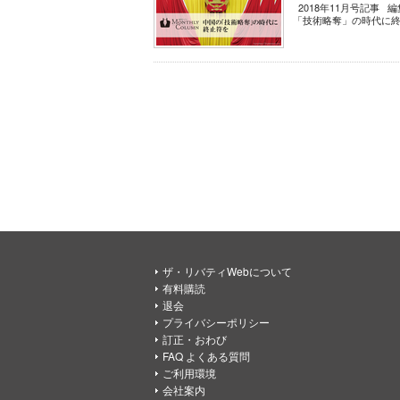
2018年11月号記事 編集
「技術略奪」の時代に終止符を
ザ・リバティWebについて
有料購読
退会
プライバシーポリシー
訂正・おわび
FAQ よくある質問
ご利用環境
会社案内