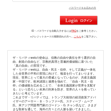
パスワードをお忘れの方
ID・パスワードを自動入力するには
FAQ
をご参考ください。
※クレジットカードの期限切れの方へ…
こちら
をご覧下さい。
ザ・リバティwebの使命は、信教の自由や責任を伴う選択の自
由、創造の自由など、宗教的真理と普遍的価値観に基づいた
「真の自由」の実現です。
ザ・リバティwebは、自由・民主・信仰、そして正義が一体化
した全世界の平和の実現に向けて、報道を行ってまいります。
現在、世界にとって最大の脅威となっているのが、共産主義国
家・中国です。欧米諸国と連携を強めて、「自由・民主・信
仰」の価値観を広めることで、「全体主義国家が世界を支配す
る」という恐ろしい未来の到来を防ぎ、世界の人々を救ってい
きたいと考えています。
これまでザ・リバティでは、トランプ大統領の経済政策アドバ
イザーのアーサー・Ｂ・ラッファー氏、スティーブ・ムーア
氏、米アジア問題専門家のゴードン・G. チャン氏など、さまざ
まな取材を通して、海外の方々との人脈を築いてきました。