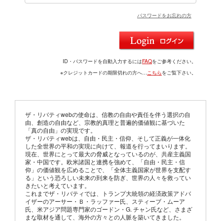
パスワードをお忘れの方
ID・パスワードを自動入力するには
FAQ
をご参考ください。
※クレジットカードの期限切れの方へ…
こちら
をご覧下さい。
ザ・リバティwebの使命は、信教の自由や責任を伴う選択の自
由、創造の自由など、宗教的真理と普遍的価値観に基づいた
「真の自由」の実現です。
ザ・リバティwebは、自由・民主・信仰、そして正義が一体化
した全世界の平和の実現に向けて、報道を行ってまいります。
現在、世界にとって最大の脅威となっているのが、共産主義国
家・中国です。欧米諸国と連携を強めて、「自由・民主・信
仰」の価値観を広めることで、「全体主義国家が世界を支配す
る」という恐ろしい未来の到来を防ぎ、世界の人々を救ってい
きたいと考えています。
これまでザ・リバティでは、トランプ大統領の経済政策アドバ
イザーのアーサー・Ｂ・ラッファー氏、スティーブ・ムーア
氏、米アジア問題専門家のゴードン・G. チャン氏など、さまざ
まな取材を通して、海外の方々との人脈を築いてきました。