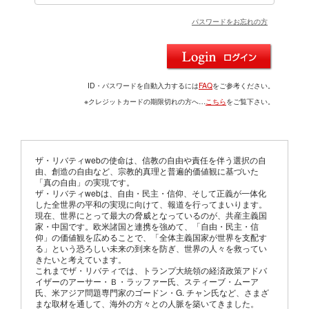
パスワードをお忘れの方
ID・パスワードを自動入力するには
FAQ
をご参考ください。
※クレジットカードの期限切れの方へ…
こちら
をご覧下さい。
ザ・リバティwebの使命は、信教の自由や責任を伴う選択の自
由、創造の自由など、宗教的真理と普遍的価値観に基づいた
「真の自由」の実現です。
ザ・リバティwebは、自由・民主・信仰、そして正義が一体化
した全世界の平和の実現に向けて、報道を行ってまいります。
現在、世界にとって最大の脅威となっているのが、共産主義国
家・中国です。欧米諸国と連携を強めて、「自由・民主・信
仰」の価値観を広めることで、「全体主義国家が世界を支配す
る」という恐ろしい未来の到来を防ぎ、世界の人々を救ってい
きたいと考えています。
これまでザ・リバティでは、トランプ大統領の経済政策アドバ
イザーのアーサー・Ｂ・ラッファー氏、スティーブ・ムーア
氏、米アジア問題専門家のゴードン・G. チャン氏など、さまざ
まな取材を通して、海外の方々との人脈を築いてきました。