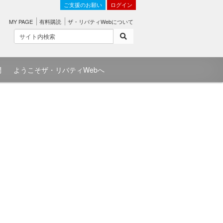
ご支援のお願い
ログイン
MY PAGE
有料購読
ザ・リバティWebについて
問
ようこそザ・リバティWebへ