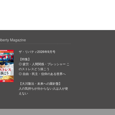
iberty Magazine
ザ・リバティ2026年9月号
【特集】
◎ 疲労・人間関係・プレッシャー こ
のストレスどう抜こう
◎ 自由・民主・信仰のある世界へ
【大川隆法・未来への羅針盤】
人の気持ちが分からない人は人が使
えない