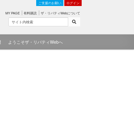
ご支援のお願い
ログイン
MY PAGE
有料購読
ザ・リバティWebについて
問
ようこそザ・リバティWebへ