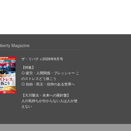
iberty Magazine
ザ・リバティ2026年9月号
【特集】
◎ 疲労・人間関係・プレッシャー こ
のストレスどう抜こう
◎ 自由・民主・信仰のある世界へ
【大川隆法・未来への羅針盤】
人の気持ちが分からない人は人が使
えない