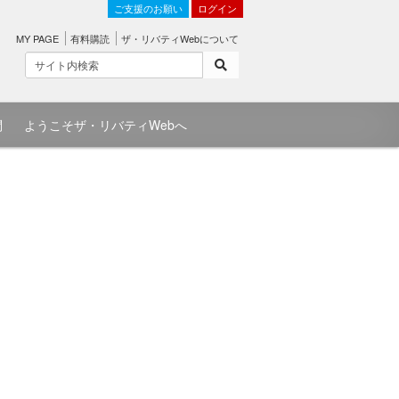
ご支援のお願い
ログイン
MY PAGE
有料購読
ザ・リバティWebについて
問
ようこそザ・リバティWebへ