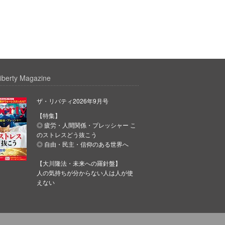
iberty Magazine
ザ・リバティ2026年9月号
【特集】
◎ 疲労・人間関係・プレッシャー こ
のストレスどう抜こう
◎ 自由・民主・信仰のある世界へ
【大川隆法・未来への羅針盤】
人の気持ちが分からない人は人が使
えない