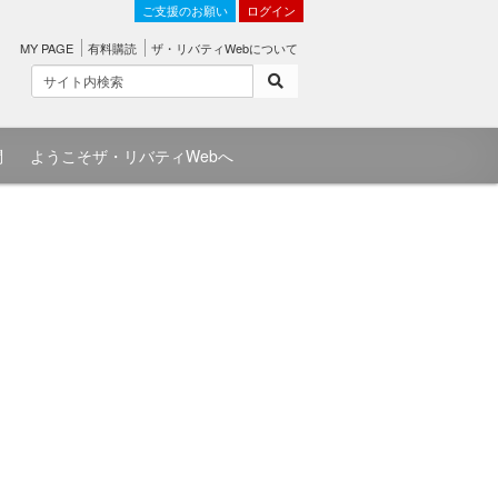
ご支援のお願い
ログイン
MY PAGE
有料購読
ザ・リバティWebについて
問
ようこそザ・リバティWebへ