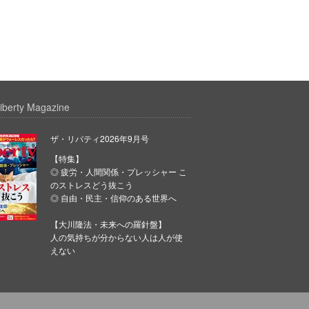
iberty Magazine
ザ・リバティ2026年9月号
【特集】
◎ 疲労・人間関係・プレッシャー こ
のストレスどう抜こう
◎ 自由・民主・信仰のある世界へ
【大川隆法・未来への羅針盤】
人の気持ちが分からない人は人が使
えない