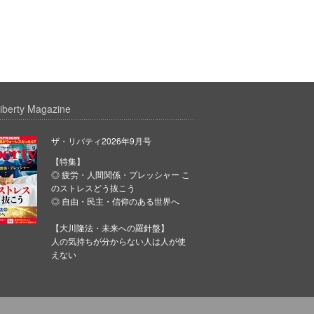
iberty Magazine
ザ・リバティ2026年9月号
【特集】
◎ 疲労・人間関係・プレッシャー こ
のストレスどう抜こう
◎ 自由・民主・信仰のある世界へ
【大川隆法・未来への羅針盤】
人の気持ちが分からない人は人が使
えない