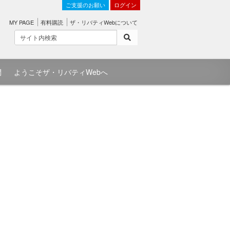
ご支援のお願い
ログイン
MY PAGE
有料購読
ザ・リバティWebについて
問
ようこそザ・リバティWebへ