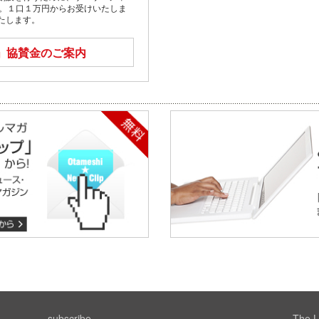
す。１口１万円からお受けいたしま
たします。
」
協賛金のご案内
subscribe
The L