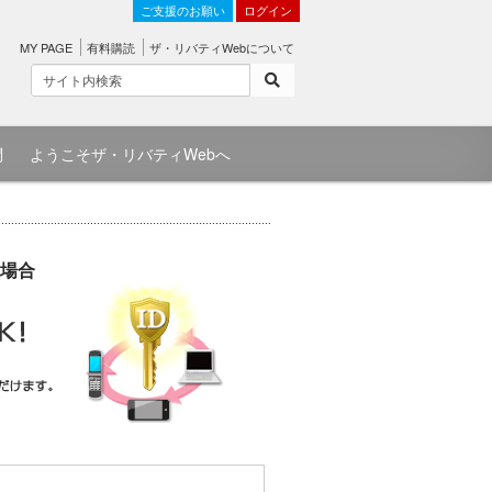
ご支援のお願い
ログイン
MY PAGE
有料購読
ザ・リバティWebについて
問
ようこそザ・リバティWebへ
場合
）