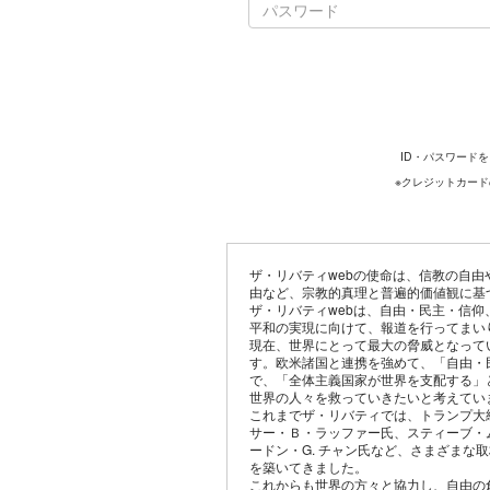
ID・パスワード
※クレジットカー
ザ・リバティwebの使命は、信教の自
由など、宗教的真理と普遍的価値観に基
ザ・リバティwebは、自由・民主・信
平和の実現に向けて、報道を行ってまい
現在、世界にとって最大の脅威となって
す。欧米諸国と連携を強めて、「自由・
で、「全体主義国家が世界を支配する」
世界の人々を救っていきたいと考えてい
これまでザ・リバティでは、トランプ大
サー・Ｂ・ラッファー氏、スティーブ・
ードン・G. チャン氏など、さまざまな
を築いてきました。
これからも世界の方々と協力し、自由の