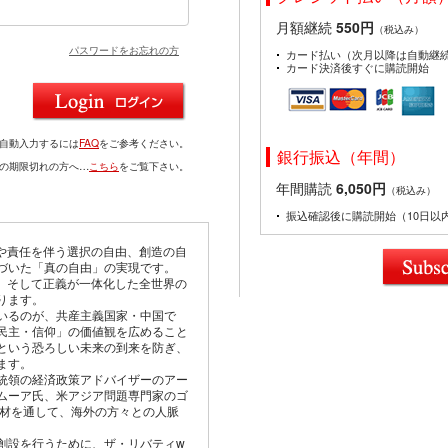
月額継続
550円
（税込み）
パスワードをお忘れの方
カード払い（次月以降は自動継
カード決済後すぐに購読開始
を自動入力するには
FAQ
をご参考ください。
銀行振込（年間）
ドの期限切れの方へ…
こちら
をご覧下さい。
年間購読
6,050円
（税込み）
振込確認後に購読開始（10日以
由や責任を伴う選択の自由、創造の自
づいた「真の自由」の実現です。
仰、そして正義が一体化した全世界の
ります。
いるのが、共産主義国家・中国で
民主・信仰」の価値観を広めること
という恐ろしい未来の到来を防ぎ、
ます。
統領の経済政策アドバイザーのアー
ムーア氏、米アジア問題専門家のゴ
取材を通して、海外の方々との人脈
創設を行うために、ザ・リバティw