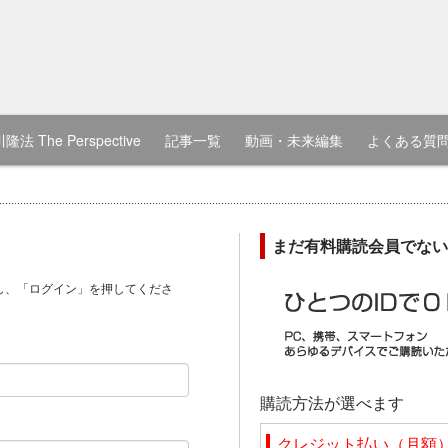
隆法 The Perspective
記事一覧
動画・未来編集
よくある質
まだ有料購読会員でない
し、「ログイン」を押してくださ
）
購読方法が選べます
クレジット払い（月額