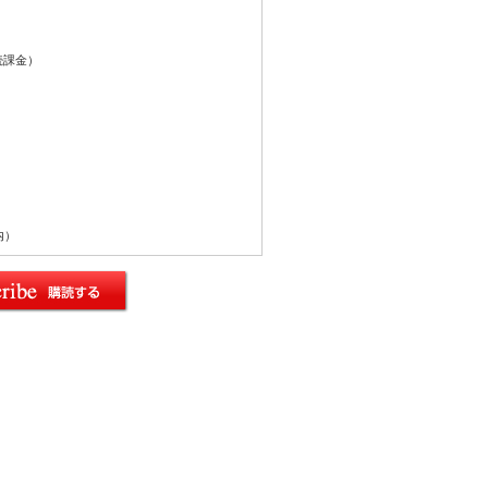
続課金）
内）