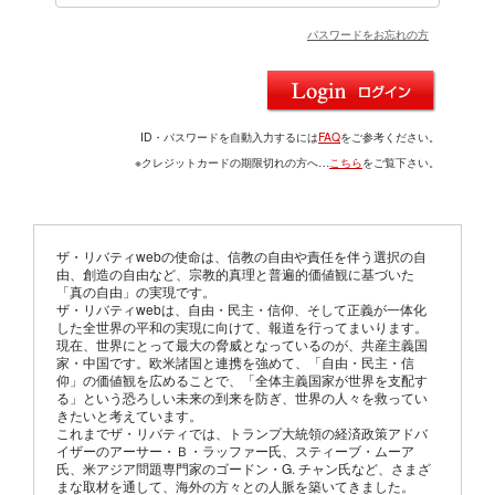
パスワードをお忘れの方
ID・パスワードを自動入力するには
FAQ
をご参考ください。
※クレジットカードの期限切れの方へ…
こちら
をご覧下さい。
ザ・リバティwebの使命は、信教の自由や責任を伴う選択の自
由、創造の自由など、宗教的真理と普遍的価値観に基づいた
「真の自由」の実現です。
ザ・リバティwebは、自由・民主・信仰、そして正義が一体化
した全世界の平和の実現に向けて、報道を行ってまいります。
現在、世界にとって最大の脅威となっているのが、共産主義国
家・中国です。欧米諸国と連携を強めて、「自由・民主・信
仰」の価値観を広めることで、「全体主義国家が世界を支配す
る」という恐ろしい未来の到来を防ぎ、世界の人々を救ってい
きたいと考えています。
これまでザ・リバティでは、トランプ大統領の経済政策アドバ
イザーのアーサー・Ｂ・ラッファー氏、スティーブ・ムーア
氏、米アジア問題専門家のゴードン・G. チャン氏など、さまざ
まな取材を通して、海外の方々との人脈を築いてきました。