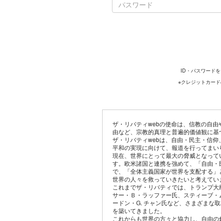
ID・パスワード
※クレジットカー
ザ・リバティwebの使命は、信教の自
由など、宗教的真理と普遍的価値観に基
ザ・リバティwebは、自由・民主・信
平和の実現に向けて、報道を行ってまい
現在、世界にとって最大の脅威となって
す。欧米諸国と連携を強めて、「自由・
で、「全体主義国家が世界を支配する」
世界の人々を救っていきたいと考えてい
これまでザ・リバティでは、トランプ大
サー・Ｂ・ラッファー氏、スティーブ・
ードン・G. チャン氏など、さまざまな
を築いてきました。
これからも世界の方々と協力し、自由の