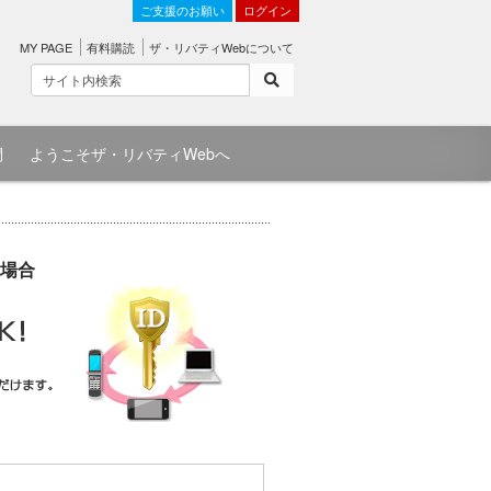
ご支援のお願い
ログイン
MY PAGE
有料購読
ザ・リバティWebについて
問
ようこそザ・リバティWebへ
場合
）