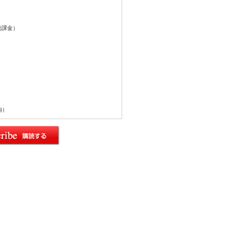
続課金）
内）