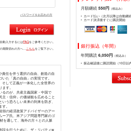
月額継続
550円
（税込み）
パスワードをお忘れの方
カード払い（次月以降は自動継
カード決済後すぐに購読開始
を自動入力するには
FAQ
をご参考ください。
銀行振込（年間）
ドの期限切れの方へ…
こちら
をご覧下さい。
年間購読
6,050円
（税込み）
振込確認後に購読開始（10日以
由や責任を伴う選択の自由、創造の自
づいた「真の自由」の実現です。
仰、そして正義が一体化した全世界の
ります。
いるのが、共産主義国家・中国で
民主・信仰」の価値観を広めること
という恐ろしい未来の到来を防ぎ、
ます。
統領の経済政策アドバイザーのアー
ムーア氏、米アジア問題専門家のゴ
取材を通して、海外の方々との人脈
創設を行うために、ザ・リバティw