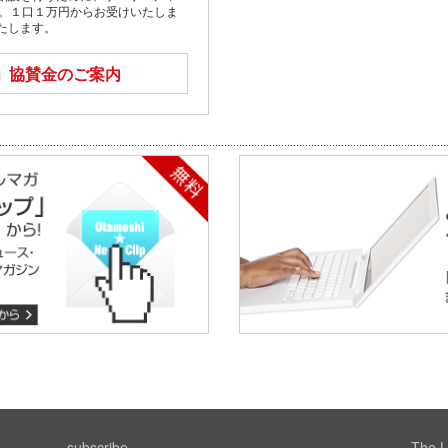
す。１口１万円からお受けいたしま
たします。
」
協賛金のご案内
subscribe
The L