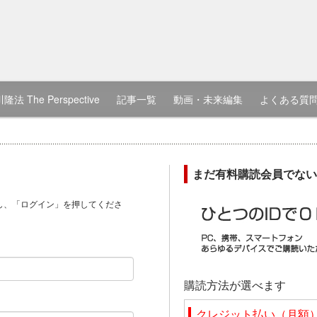
隆法 The Perspective
記事一覧
動画・未来編集
よくある質
まだ有料購読会員でない
し、「ログイン」を押してくださ
）
購読方法が選べます
クレジット払い（月額