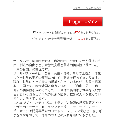
パスワードをお忘れの方
ID・パスワードを自動入力するには
FAQ
をご参考ください。
※クレジットカードの期限切れの方へ…
こちら
をご覧下さい。
ザ・リバティwebの使命は、信教の自由や責任を伴う選択の自
由、創造の自由など、宗教的真理と普遍的価値観に基づいた
「真の自由」の実現です。
ザ・リバティwebは、自由・民主・信仰、そして正義が一体化
した全世界の平和の実現に向けて、報道を行ってまいります。
現在、世界にとって最大の脅威となっているのが、共産主義国
家・中国です。欧米諸国と連携を強めて、「自由・民主・信
仰」の価値観を広めることで、「全体主義国家が世界を支配す
る」という恐ろしい未来の到来を防ぎ、世界の人々を救ってい
きたいと考えています。
これまでザ・リバティでは、トランプ大統領の経済政策アドバ
イザーのアーサー・Ｂ・ラッファー氏、スティーブ・ムーア
氏、米アジア問題専門家のゴードン・G. チャン氏など、さまざ
まな取材を通して、海外の方々との人脈を築いてきました。