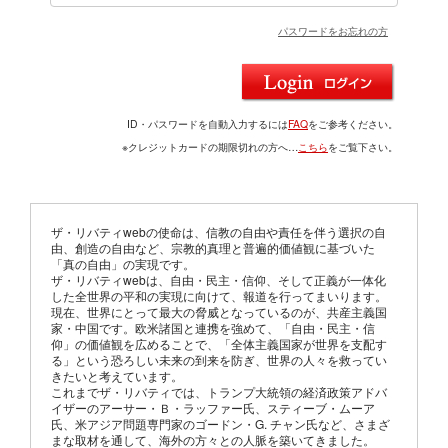
パスワードをお忘れの方
ID・パスワードを自動入力するには
FAQ
をご参考ください。
※クレジットカードの期限切れの方へ…
こちら
をご覧下さい。
ザ・リバティwebの使命は、信教の自由や責任を伴う選択の自
由、創造の自由など、宗教的真理と普遍的価値観に基づいた
「真の自由」の実現です。
ザ・リバティwebは、自由・民主・信仰、そして正義が一体化
した全世界の平和の実現に向けて、報道を行ってまいります。
現在、世界にとって最大の脅威となっているのが、共産主義国
家・中国です。欧米諸国と連携を強めて、「自由・民主・信
仰」の価値観を広めることで、「全体主義国家が世界を支配す
る」という恐ろしい未来の到来を防ぎ、世界の人々を救ってい
きたいと考えています。
これまでザ・リバティでは、トランプ大統領の経済政策アドバ
イザーのアーサー・Ｂ・ラッファー氏、スティーブ・ムーア
氏、米アジア問題専門家のゴードン・G. チャン氏など、さまざ
まな取材を通して、海外の方々との人脈を築いてきました。