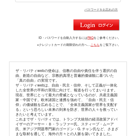
パスワードをお忘れの方
ID・パスワードを自動入力するには
FAQ
をご参考ください。
※クレジットカードの期限切れの方へ…
こちら
をご覧下さい。
ザ・リバティwebの使命は、信教の自由や責任を伴う選択の自
由、創造の自由など、宗教的真理と普遍的価値観に基づいた
「真の自由」の実現です。
ザ・リバティwebは、自由・民主・信仰、そして正義が一体化
した全世界の平和の実現に向けて、報道を行ってまいります。
現在、世界にとって最大の脅威となっているのが、共産主義国
家・中国です。欧米諸国と連携を強めて、「自由・民主・信
仰」の価値観を広めることで、「全体主義国家が世界を支配す
る」という恐ろしい未来の到来を防ぎ、世界の人々を救ってい
きたいと考えています。
これまでザ・リバティでは、トランプ大統領の経済政策アドバ
イザーのアーサー・Ｂ・ラッファー氏、スティーブ・ムーア
氏、米アジア問題専門家のゴードン・G. チャン氏など、さまざ
まな取材を通して、海外の方々との人脈を築いてきました。