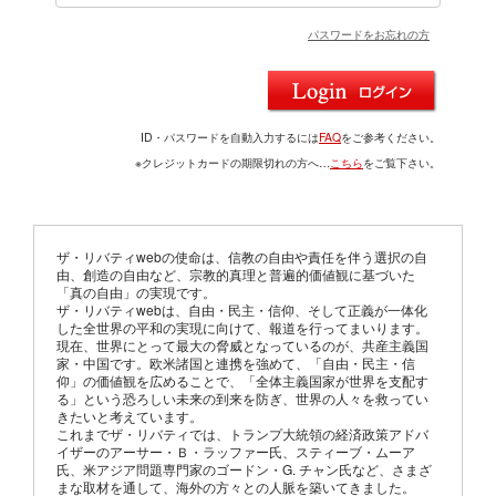
パスワードをお忘れの方
ID・パスワードを自動入力するには
FAQ
をご参考ください。
※クレジットカードの期限切れの方へ…
こちら
をご覧下さい。
ザ・リバティwebの使命は、信教の自由や責任を伴う選択の自
由、創造の自由など、宗教的真理と普遍的価値観に基づいた
「真の自由」の実現です。
ザ・リバティwebは、自由・民主・信仰、そして正義が一体化
した全世界の平和の実現に向けて、報道を行ってまいります。
現在、世界にとって最大の脅威となっているのが、共産主義国
家・中国です。欧米諸国と連携を強めて、「自由・民主・信
仰」の価値観を広めることで、「全体主義国家が世界を支配す
る」という恐ろしい未来の到来を防ぎ、世界の人々を救ってい
きたいと考えています。
これまでザ・リバティでは、トランプ大統領の経済政策アドバ
イザーのアーサー・Ｂ・ラッファー氏、スティーブ・ムーア
氏、米アジア問題専門家のゴードン・G. チャン氏など、さまざ
まな取材を通して、海外の方々との人脈を築いてきました。