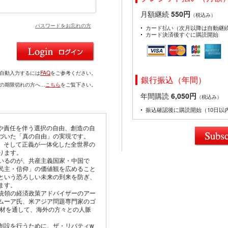
月額継続
550円
（税込み）
パスワードをお忘れの方
カード払い（次月以降は自動継
カード決済後すぐに購読開始
を自動入力するには
FAQ
をご参考ください。
銀行振込（年間）
ドの期限切れの方へ…
こちら
をご覧下さい。
年間購読
6,050円
（税込み）
振込確認後に購読開始（10日以
由や責任を伴う選択の自由、創造の自
づいた「真の自由」の実現です。
仰、そして正義が一体化した全世界の
ります。
いるのが、共産主義国家・中国で
民主・信仰」の価値観を広めること
という恐ろしい未来の到来を防ぎ、
ます。
統領の経済政策アドバイザーのアー
ムーア氏、米アジア問題専門家のゴ
取材を通して、海外の方々との人脈
創設を行うために、ザ・リバティw