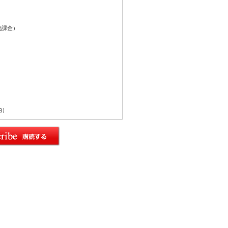
続課金）
内）