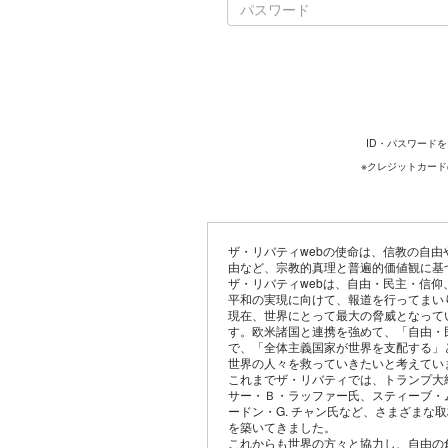
ID・パスワード
※クレジットカー
ザ・リバティwebの使命は、信教の自
由など、宗教的真理と普遍的価値観に基
ザ・リバティwebは、自由・民主・信
平和の実現に向けて、報道を行ってまい
現在、世界にとって最大の脅威となって
す。欧米諸国と連携を強めて、「自由・
で、「全体主義国家が世界を支配する」
世界の人々を救っていきたいと考えてい
これまでザ・リバティでは、トランプ大
サー・Ｂ・ラッファー氏、スティーブ・
ードン・G. チャン氏など、さまざまな
を築いてきました。
これからも世界の方々と協力し、自由の