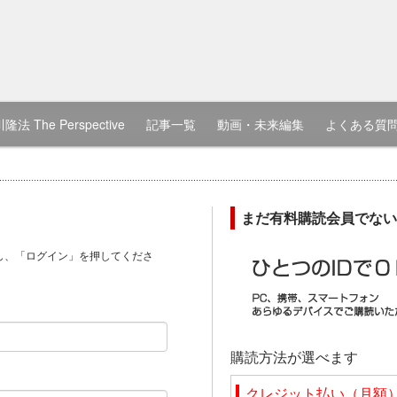
隆法 The Perspective
記事一覧
動画・未来編集
よくある質
まだ有料購読会員でない
し、「ログイン」を押してくださ
）
購読方法が選べます
クレジット払い（月額