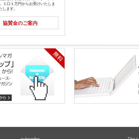
す。１口１万円からお受けいたしま
たします。
」
協賛金のご案内
subscribe
The L