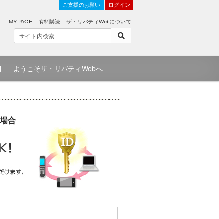
ご支援のお願い
ログイン
MY PAGE
有料購読
ザ・リバティWebについて
問
ようこそザ・リバティWebへ
場合
）