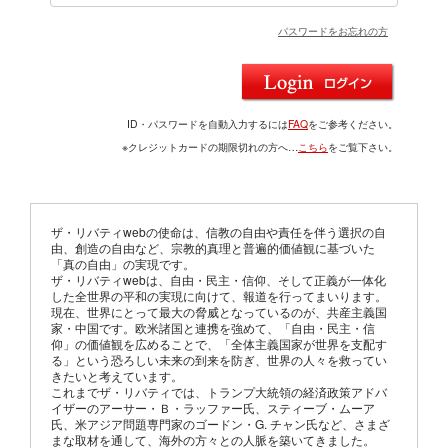
パスワードをお忘れの方
ID・パスワードを自動入力するには
FAQ
をご参考ください。
※クレジットカードの期限切れの方へ…
こちら
をご覧下さい。
ザ・リバティwebの使命は、信教の自由や責任を伴う選択の自
由、創造の自由など、宗教的真理と普遍的価値観に基づいた
「真の自由」の実現です。
ザ・リバティwebは、自由・民主・信仰、そして正義が一体化
した全世界の平和の実現に向けて、報道を行ってまいります。
現在、世界にとって最大の脅威となっているのが、共産主義国
家・中国です。欧米諸国と連携を強めて、「自由・民主・信
仰」の価値観を広めることで、「全体主義国家が世界を支配す
る」という恐ろしい未来の到来を防ぎ、世界の人々を救ってい
きたいと考えています。
これまでザ・リバティでは、トランプ大統領の経済政策アドバ
イザーのアーサー・Ｂ・ラッファー氏、スティーブ・ムーア
氏、米アジア問題専門家のゴードン・G. チャン氏など、さまざ
まな取材を通して、海外の方々との人脈を築いてきました。