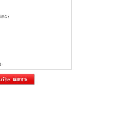
続課金）
内）