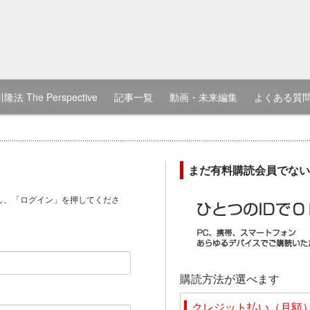
隆法 The Perspective
記事一覧
動画・未来編集
よくある質
まだ有料購読会員でない
し、「ログイン」を押してくださ
）
購読方法が選べます
クレジット払い（月額