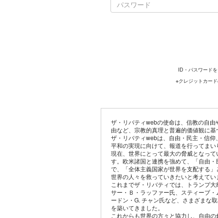
ID・パスワード
※クレジットカー
ザ・リバティwebの使命は、信教の自
由など、宗教的真理と普遍的価値観に基
ザ・リバティwebは、自由・民主・信
平和の実現に向けて、報道を行ってまい
現在、世界にとって最大の脅威となって
す。欧米諸国と連携を強めて、「自由・
で、「全体主義国家が世界を支配する」
世界の人々を救っていきたいと考えてい
これまでザ・リバティでは、トランプ大
サー・Ｂ・ラッファー氏、スティーブ・
ードン・G. チャン氏など、さまざまな
を築いてきました。
これからも世界の方々と協力し、自由の