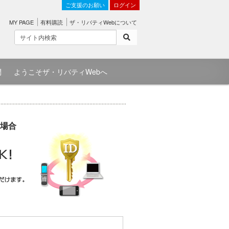
ご支援のお願い
ログイン
MY PAGE
有料購読
ザ・リバティWebについて
問
ようこそザ・リバティWebへ
場合
）