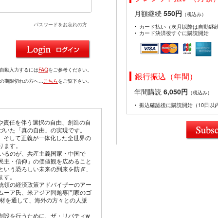
月額継続
550円
（税込み）
パスワードをお忘れの方
カード払い（次月以降は自動継
カード決済後すぐに購読開始
を自動入力するには
FAQ
をご参考ください。
銀行振込（年間）
ドの期限切れの方へ…
こちら
をご覧下さい。
年間購読
6,050円
（税込み）
振込確認後に購読開始（10日以
由や責任を伴う選択の自由、創造の自
づいた「真の自由」の実現です。
仰、そして正義が一体化した全世界の
ります。
いるのが、共産主義国家・中国で
民主・信仰」の価値観を広めること
という恐ろしい未来の到来を防ぎ、
ます。
統領の経済政策アドバイザーのアー
ムーア氏、米アジア問題専門家のゴ
取材を通して、海外の方々との人脈
創設を行うために、ザ・リバティw