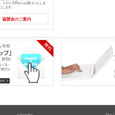
す。１口１万円からお受けいたしま
たします。
」
協賛金のご案内
subscribe
The L