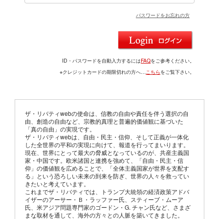
パスワードをお忘れの方
ID・パスワードを自動入力するには
FAQ
をご参考ください。
※クレジットカードの期限切れの方へ…
こちら
をご覧下さい。
ザ・リバティwebの使命は、信教の自由や責任を伴う選択の自
由、創造の自由など、宗教的真理と普遍的価値観に基づいた
「真の自由」の実現です。
ザ・リバティwebは、自由・民主・信仰、そして正義が一体化
した全世界の平和の実現に向けて、報道を行ってまいります。
現在、世界にとって最大の脅威となっているのが、共産主義国
家・中国です。欧米諸国と連携を強めて、「自由・民主・信
仰」の価値観を広めることで、「全体主義国家が世界を支配す
る」という恐ろしい未来の到来を防ぎ、世界の人々を救ってい
きたいと考えています。
これまでザ・リバティでは、トランプ大統領の経済政策アドバ
イザーのアーサー・Ｂ・ラッファー氏、スティーブ・ムーア
氏、米アジア問題専門家のゴードン・G. チャン氏など、さまざ
まな取材を通して、海外の方々との人脈を築いてきました。