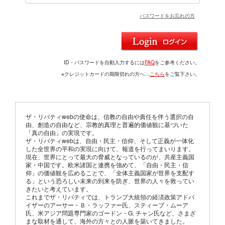
パスワードをお忘れの方
ID・パスワードを自動入力するには
FAQ
をご参考ください。
※クレジットカードの期限切れの方へ…
こちら
をご覧下さい。
ザ・リバティwebの使命は、信教の自由や責任を伴う選択の自
由、創造の自由など、宗教的真理と普遍的価値観に基づいた
「真の自由」の実現です。
ザ・リバティwebは、自由・民主・信仰、そして正義が一体化
した全世界の平和の実現に向けて、報道を行ってまいります。
現在、世界にとって最大の脅威となっているのが、共産主義国
家・中国です。欧米諸国と連携を強めて、「自由・民主・信
仰」の価値観を広めることで、「全体主義国家が世界を支配す
る」という恐ろしい未来の到来を防ぎ、世界の人々を救ってい
きたいと考えています。
これまでザ・リバティでは、トランプ大統領の経済政策アドバ
イザーのアーサー・Ｂ・ラッファー氏、スティーブ・ムーア
氏、米アジア問題専門家のゴードン・G. チャン氏など、さまざ
まな取材を通して、海外の方々との人脈を築いてきました。