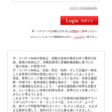
パスワードをお忘れの方
ID・パスワードを自動入力するには
FAQ
をご参考ください。
※クレジットカードの期限切れの方へ…
こちら
をご覧下さい。
ザ・リバティwebの使命は、信教の自由や責任を伴う選択の自
由、創造の自由など、宗教的真理と普遍的価値観に基づいた
「真の自由」の実現です。
ザ・リバティwebは、自由・民主・信仰、そして正義が一体化
した全世界の平和の実現に向けて、報道を行ってまいります。
現在、世界にとって最大の脅威となっているのが、共産主義国
家・中国です。欧米諸国と連携を強めて、「自由・民主・信
仰」の価値観を広めることで、「全体主義国家が世界を支配す
る」という恐ろしい未来の到来を防ぎ、世界の人々を救ってい
きたいと考えています。
これまでザ・リバティでは、トランプ大統領の経済政策アドバ
イザーのアーサー・Ｂ・ラッファー氏、スティーブ・ムーア
氏、米アジア問題専門家のゴードン・G. チャン氏など、さまざ
まな取材を通して、海外の方々との人脈を築いてきました。