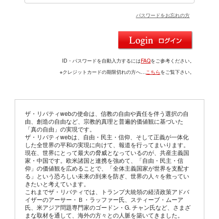
パスワードをお忘れの方
ID・パスワードを自動入力するには
FAQ
をご参考ください。
※クレジットカードの期限切れの方へ…
こちら
をご覧下さい。
ザ・リバティwebの使命は、信教の自由や責任を伴う選択の自
由、創造の自由など、宗教的真理と普遍的価値観に基づいた
「真の自由」の実現です。
ザ・リバティwebは、自由・民主・信仰、そして正義が一体化
した全世界の平和の実現に向けて、報道を行ってまいります。
現在、世界にとって最大の脅威となっているのが、共産主義国
家・中国です。欧米諸国と連携を強めて、「自由・民主・信
仰」の価値観を広めることで、「全体主義国家が世界を支配す
る」という恐ろしい未来の到来を防ぎ、世界の人々を救ってい
きたいと考えています。
これまでザ・リバティでは、トランプ大統領の経済政策アドバ
イザーのアーサー・Ｂ・ラッファー氏、スティーブ・ムーア
氏、米アジア問題専門家のゴードン・G. チャン氏など、さまざ
まな取材を通して、海外の方々との人脈を築いてきました。