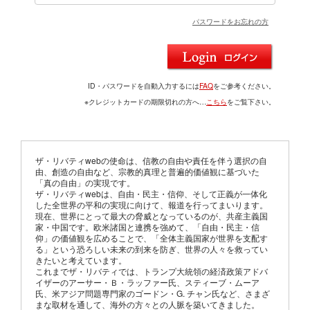
パスワードをお忘れの方
ID・パスワードを自動入力するには
FAQ
をご参考ください。
※クレジットカードの期限切れの方へ…
こちら
をご覧下さい。
ザ・リバティwebの使命は、信教の自由や責任を伴う選択の自
由、創造の自由など、宗教的真理と普遍的価値観に基づいた
「真の自由」の実現です。
ザ・リバティwebは、自由・民主・信仰、そして正義が一体化
した全世界の平和の実現に向けて、報道を行ってまいります。
現在、世界にとって最大の脅威となっているのが、共産主義国
家・中国です。欧米諸国と連携を強めて、「自由・民主・信
仰」の価値観を広めることで、「全体主義国家が世界を支配す
る」という恐ろしい未来の到来を防ぎ、世界の人々を救ってい
きたいと考えています。
これまでザ・リバティでは、トランプ大統領の経済政策アドバ
イザーのアーサー・Ｂ・ラッファー氏、スティーブ・ムーア
氏、米アジア問題専門家のゴードン・G. チャン氏など、さまざ
まな取材を通して、海外の方々との人脈を築いてきました。